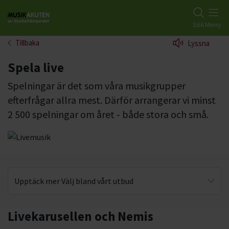
Gå till studiefrämjandets startsida
Sök
Meny
Tillbaka
Lyssna
Spela live
Spelningar är det som våra musikgrupper
efterfrågar allra mest. Därför arrangerar vi minst
2 500 spelningar om året - både stora och små.
Upptäck mer Välj bland vårt utbud
Förbered dig inför gig
Livekarusellen och Nemis