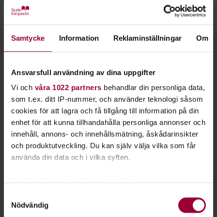
Samtycke
Information
Reklaminställningar
Om
Livespelningar gör er bättre
Ansvarsfull användning av dina uppgifter
Att spela inför publik är ett oslagbart sätt att utvecklas som
Vi och
våra 1022 partners
behandlar din personliga data,
band. Ni kommer att höra er musik på helt ett annat sätt när
som t.ex. ditt IP-nummer, och använder teknologi såsom
ni står på en scen och får respons av publiken. Dessutom är
cookies för att lagra och få tillgång till information på din
en spelning ett konkret mål att jobba emot, och kan
enhet för att kunna tillhandahålla personliga annonser och
motivera er till den där extra timmen i replokalen som får er
innehåll, annons- och innehållsmätning, åskådarinsikter
att bli ännu tajtare.
och produktutveckling. Du kan själv välja vilka som får
använda din data och i vilka syften.
Om ni spelar mycket live finns chansen att ni skapar er ett
namn, vilket kan leda till fler möjligheter i framtiden. Räkna
Med din tillåtelse skulle vi även vilja:
med att det kräver hårt arbete, engagemang och driv.
Samla in information om din geografiska plats
Samtyckesval
Nödvändig
som kan ha en noggrannhet på upp till flera meter
Var aktiv och ta egna initiativ