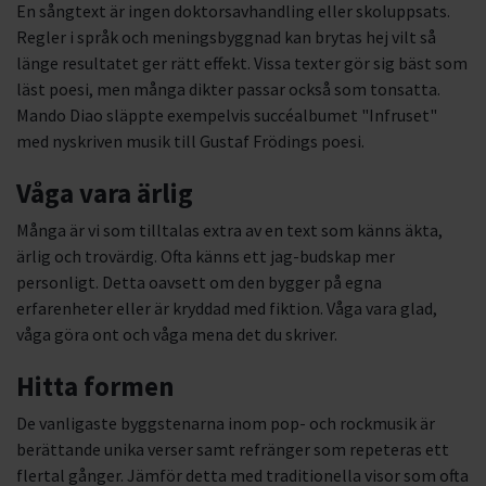
En sångtext är ingen doktorsavhandling eller skoluppsats.
Regler i språk och meningsbyggnad kan brytas hej vilt så
länge resultatet ger rätt effekt. Vissa texter gör sig bäst som
läst poesi, men många dikter passar också som tonsatta.
Mando Diao släppte exempelvis succéalbumet "Infruset"
med nyskriven musik till Gustaf Frödings poesi.
Våga vara ärlig
Många är vi som tilltalas extra av en text som känns äkta,
ärlig och trovärdig. Ofta känns ett jag-budskap mer
personligt. Detta oavsett om den bygger på egna
erfarenheter eller är kryddad med fiktion. Våga vara glad,
våga göra ont och våga mena det du skriver.
Hitta formen
De vanligaste byggstenarna inom pop- och rockmusik är
berättande unika verser samt refränger som repeteras ett
flertal gånger. Jämför detta med traditionella visor som ofta