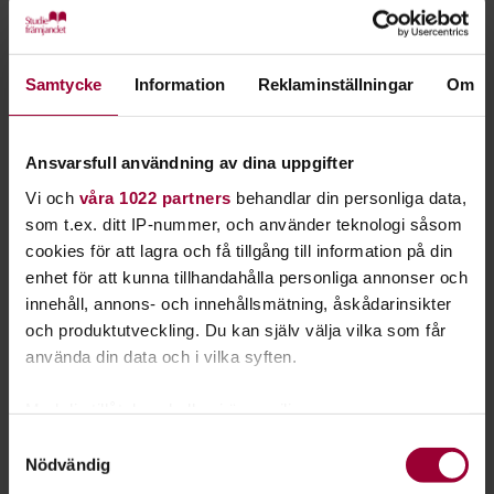
Samtycke
Information
Reklaminställningar
Om
Ansvarsfull användning av dina uppgifter
Vers
Vi och
våra 1022 partners
behandlar din personliga data,
Och jag minns det som igår
som t.ex. ditt IP-nummer, och använder teknologi såsom
Du smakade dillchips och ljummen Coca cola
cookies för att lagra och få tillgång till information på din
Scorpionsballader på TDK-kassetter som kunde spränga berg
enhet för att kunna tillhandahålla personliga annonser och
Och det händer än idag att jag undrar hur du har det
innehåll, annons- och innehållsmätning, åskådarinsikter
Det låter nog patetiskt att romantisera om något som var så
och produktutveckling. Du kan själv välja vilka som får
längesen
använda din data och i vilka syften.
Refräng
Med din tillåtelse skulle vi även vilja:
Men sån är jag, och bara några berg och dalar bort
Samla in information om din geografiska plats
Samtyckesval
Rosa himmel, kom tillbaka
Nödvändig
som kan ha en noggrannhet på upp till flera meter
Det kan aldrig vara för sent att ändra färg
Identifiera din enhet genom att aktivt skanna den