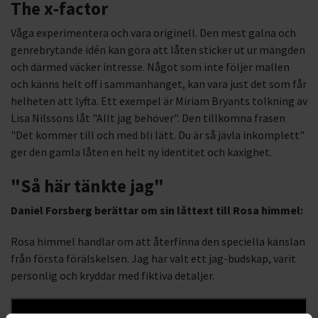
The x-factor
Våga experimentera och vara originell. Den mest galna och
genrebrytande idén kan göra att låten sticker ut ur mängden
och därmed väcker intresse. Något som inte följer mallen
och känns helt off i sammanhanget, kan vara just det som får
helheten att lyfta. Ett exempel är Miriam Bryants tolkning av
Lisa Nilssons låt "Allt jag behöver". Den tillkomna frasen
"Det kommer till och med bli lätt. Du är så jävla inkomplett"
ger den gamla låten en helt ny identitet och kaxighet.
"Så här tänkte jag"
Daniel Forsberg berättar om sin låttext till Rosa himmel:
Rosa himmel handlar om att återfinna den speciella känslan
från första förälskelsen. Jag har valt ett jag-budskap, varit
personlig och kryddar med fiktiva detaljer.