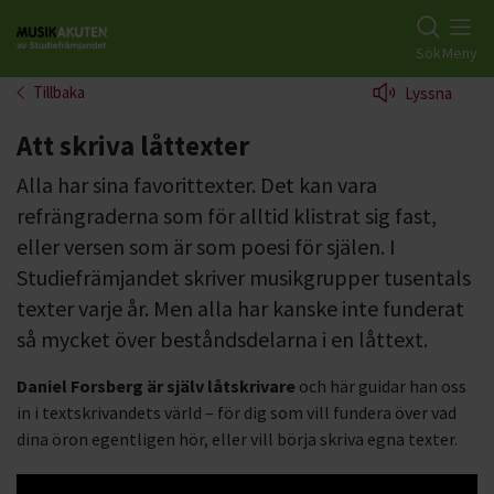
Gå till studiefrämjandets startsida
Sök
Meny
Tillbaka
Lyssna
Att skriva låttexter
Alla har sina favorittexter. Det kan vara
refrängraderna som för alltid klistrat sig fast,
eller versen som är som poesi för själen. I
Studiefrämjandet skriver musikgrupper tusentals
texter varje år. Men alla har kanske inte funderat
så mycket över beståndsdelarna i en låttext.
Daniel Forsberg är själv låtskrivare
och här guidar han oss
in i textskrivandets värld – för dig som vill fundera över vad
dina öron egentligen hör, eller vill börja skriva egna texter.