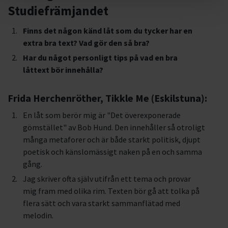
Studiefrämjandet
Finns det någon känd låt som du tycker har en
extra bra text? Vad gör den så bra?
Har du något personligt tips på vad en bra
låttext bör innehålla?
Frida Herchenröther, Tikkle Me (Eskilstuna):
En låt som berör mig är "Det överexponerade
gömstället" av Bob Hund. Den innehåller så otroligt
många metaforer och är både starkt politisk, djupt
poetisk och känslomässigt naken på en och samma
gång.
Jag skriver ofta själv utifrån ett tema och provar
mig fram med olika rim. Texten bör gå att tolka på
flera sätt och vara starkt sammanflätad med
melodin.