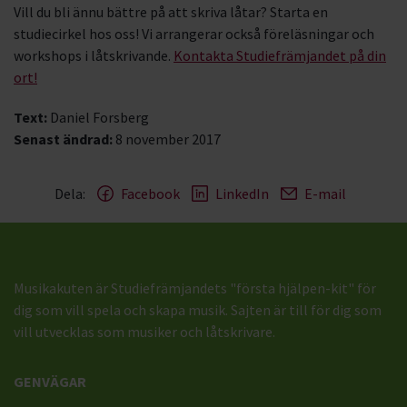
Vill du bli ännu bättre på att skriva låtar? Starta en
studiecirkel hos oss! Vi arrangerar också föreläsningar och
workshops i låtskrivande.
Kontakta Studiefrämjandet på din
ort!
Text:
Daniel Forsberg
Senast ändrad:
8 november 2017
Dela:
Facebook
LinkedIn
E-mail
Musikakuten är Studiefrämjandets "första hjälpen-kit" för
dig som vill spela och skapa musik. Sajten är till för dig som
vill utvecklas som musiker och låtskrivare.
GENVÄGAR