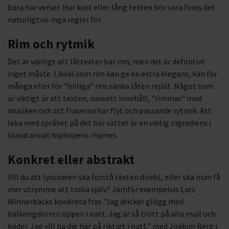
bara har verser. Hur kort eller lång texten bör vara finns det
naturligtvis inga regler för.
Rim och rytmik
Det är vanligt att låttexter har rim, men det är definitivt
inget måste. Likväl som rim kan ge en extra elegans, kan för
många eller för "billiga" rim sänka låten rejält. Något som
är viktigt är att texten, oavsett innehåll, "rimmar" med
musiken och att fraserna har flyt och passande rytmik. Att
leka med språket på det här sättet är en viktig ingrediens i
bland annat hiphopens rhymes.
Konkret eller abstrakt
Vill du att lyssnaren ska förstå texten direkt, eller ska man få
mer utrymme att tolka själv? Jämför exempelvis Lars
Winnerbäcks konkreta fras "Jag dricker glögg med
balkongdörren öppen i natt. Jag är så trött på alla mail och
koder. Jag vill ha dig här på riktigt i natt." med Joakim Berg i