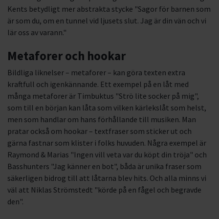
Kents betydligt mer abstrakta stycke "Sagor för barnen som
är som du, om en tunnel vid ljusets slut. Jag är din vän och vi
lär oss av varann."
Metaforer och hookar
Bildliga liknelser – metaforer – kan göra texten extra
kraftfull och igenkännande. Ett exempel på en låt med
många metaforer är Timbuktus "Strö lite socker på mig",
som till en början kan låta som vilken kärlekslåt som helst,
men som handlar om hans förhållande till musiken. Man
pratar också om hookar – textfraser som sticker ut och
gärna fastnar som klister i folks huvuden. Några exempel är
Raymond & Marias "Ingen vill veta var du köpt din tröja" och
Basshunters "Jag känner en bot", båda är unika fraser som
säkerligen bidrog till att låtarna blev hits. Och alla minns vi
väl att Niklas Strömstedt "körde på en fågel och begravde
den".