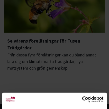
Se vårens föreläsningar för Tusen
Trädgårdar
Från dessa fyra föreläsningar kan du bland annat
lära dig om klimatsmarta trädgårdar, nya
matsystem och grön gemenskap.
Se fler nyheter