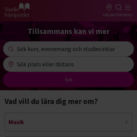
Gå till studiefrämjandets startsida
Välj län
Sök
Meny
Tillsammans kan vi mer
Sök kurs, evenemang studiecirklar
Sök plats eller distans
Sök
Vad vill du lära dig mer om?
Musik