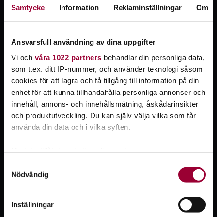
Samtycke
Information
Reklaminställningar
Om
Ansvarsfull användning av dina uppgifter
Vi och
våra 1022 partners
behandlar din personliga data,
som t.ex. ditt IP-nummer, och använder teknologi såsom
cookies för att lagra och få tillgång till information på din
enhet för att kunna tillhandahålla personliga annonser och
innehåll, annons- och innehållsmätning, åskådarinsikter
Valår 2026 – tillsammans för demokratin
och produktutveckling. Du kan själv välja vilka som får
Studiefrämjandet bidrar till folkbildning över hela landet där
använda din data och i vilka syften.
människor får vara med och påverka, tänka fritt och tycka
olika. På webbsidan Valår 2026 samlar vi vårt arbete under
Med din tillåtelse skulle vi även vilja:
valåret som exempelvis evenemang, studieplaner och
Samla in information om din geografiska plats
Samtyckesval
utbildningar. Vi håller oss också uppdaterade om vad andra
Nödvändig
som kan ha en noggrannhet på upp till flera meter
tycker och tänker inom demokratiområdet.
Identifiera din enhet genom att aktivt skanna den
för specifika kännetecken (fingeravtryck)
Inställningar
Ta reda på mer om hur dina personliga uppgifter
Läs mer på sidan Valår 2026