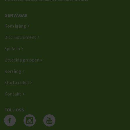
GENVÄGAR
Kom igång
Ditt instrument
Spela in
Utveckla gruppen
Körsång
Starta cirkel
Kontakt
FÖLJ OSS
Följ oss på facebook
Följ oss på instagra
Följ oss på yout