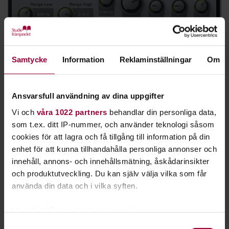
Foto: Burt von Bolton
Expander
Samtycke
Information
Reklaminställningar
Om
Ger ökad dynamik. Det vill säga, skillnaderna mellan de
högsta och lägsta ljudnivåerna ökar. Expandern sänker det
Ansvarsfull användning av dina uppgifter
som kommer under threshold-värdet och används bland
annat vid brusreducering.
Vi och
våra 1022 partners
behandlar din personliga data,
som t.ex. ditt IP-nummer, och använder teknologi såsom
cookies för att lagra och få tillgång till information på din
enhet för att kunna tillhandahålla personliga annonser och
innehåll, annons- och innehållsmätning, åskådarinsikter
och produktutveckling. Du kan själv välja vilka som får
använda din data och i vilka syften.
Med din tillåtelse skulle vi även vilja:
Foto: Burt von Bolton
Samla in information om din geografiska plats
Samtyckesval