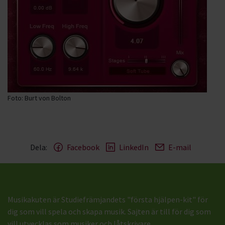
Foto: Burt von Bolton
Dela:
Facebook
LinkedIn
E-mail
Musikakuten är Studiefrämjandets "första hjälpen-kit" för
dig som vill spela och skapa musik. Sajten är till för dig som
vill utvecklas som musiker och låtskrivare.