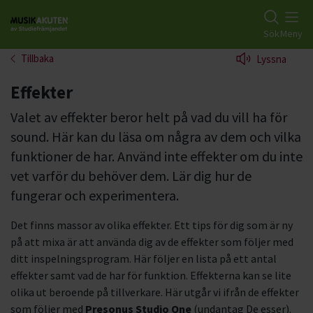
Gå till studiefrämjandets startsida
Sök
Meny
Tillbaka
Lyssna
Effekter
Valet av effekter beror helt på vad du vill ha för
sound. Här kan du läsa om några av dem och vilka
funktioner de har. Använd inte effekter om du inte
vet varför du behöver dem. Lär dig hur de
fungerar och experimentera.
Det finns massor av olika effekter. Ett tips för dig som är ny
på att mixa är att använda dig av de effekter som följer med
ditt inspelningsprogram. Här följer en lista på ett antal
effekter samt vad de har för funktion. Effekterna kan se lite
olika ut beroende på tillverkare. Här utgår vi ifrån de effekter
som följer med
Presonus Studio One
(undantag De esser).