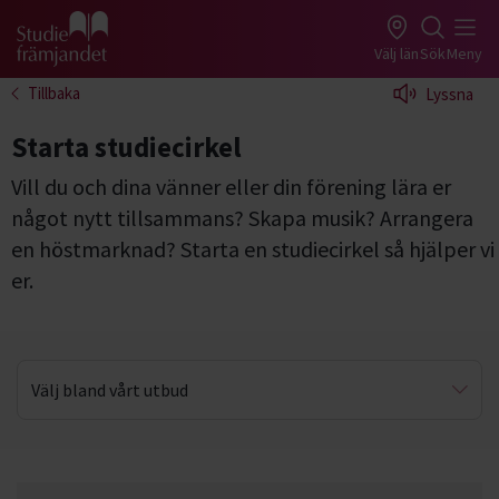
Gå till studiefrämjandets startsida
Välj län
Sök
Meny
Tillbaka
Lyssna
Starta studiecirkel
Vill du och dina vänner eller din förening lära er
något nytt tillsammans? Skapa musik? Arrangera
en höstmarknad? Starta en studiecirkel så hjälper vi
er.
Välj bland vårt utbud
Färdiga studieplaner
Digitala föreläsningar