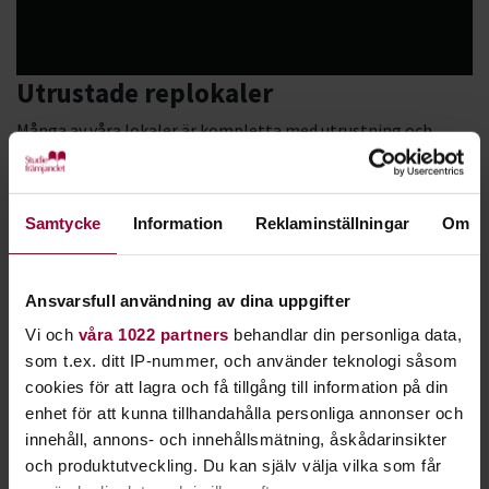
Utrustade replokaler
Många av våra lokaler är kompletta med utrustning och
instrument. Där finns trummor, gitarr- och basförstärkare
samt sånganläggning med mikrofoner. Ofta finns också en
keyboard och andra instrument på plats. En utrustad lokal
Samtycke
Information
Reklaminställningar
Om
delar du oftast med andra band.
Tomma replokaler
Ansvarsfull användning av dina uppgifter
Kanske har ni kommit så långt att ni vill hyra en tom lokal
Vi och
våra 1022 partners
behandlar din personliga data,
att fylla med egen utrustning? Det kan också kännas skönt
som t.ex. ditt IP-nummer, och använder teknologi såsom
att själva kunna bestämma vilka eventuella andra band man
cookies för att lagra och få tillgång till information på din
vill dela lokalen med. Kontakta din lokala musikhandläggare
enhet för att kunna tillhandahålla personliga annonser och
på Studiefrämjandet för att få veta mera.
innehåll, annons- och innehållsmätning, åskådarinsikter
och produktutveckling. Du kan själv välja vilka som får
Studior