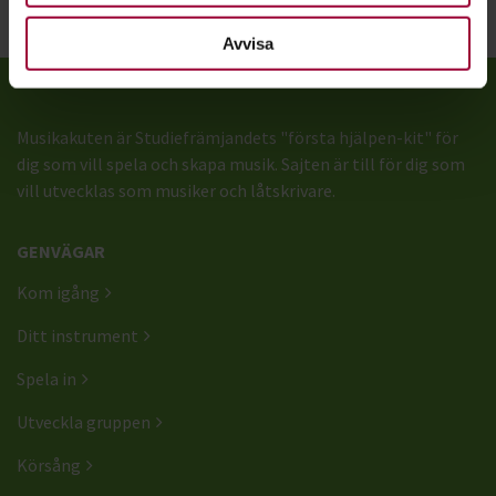
Dela:
Facebook
LinkedIn
E-mail
Avvisa
Musikakuten är Studiefrämjandets "första hjälpen-kit" för
dig som vill spela och skapa musik. Sajten är till för dig som
vill utvecklas som musiker och låtskrivare.
GENVÄGAR
Kom igång
Ditt instrument
Spela in
Utveckla gruppen
Körsång