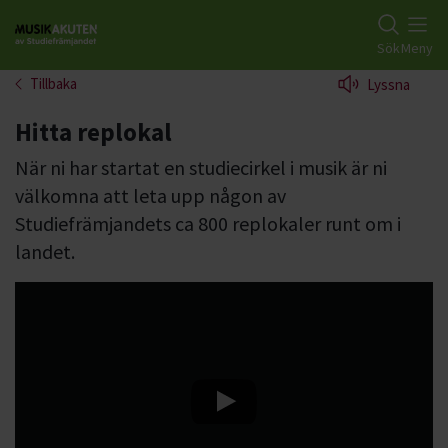
Gå till studiefrämjandets startsida
Sök
Meny
Tillbaka
Lyssna
Hitta replokal
När ni har startat en studiecirkel i musik är ni
välkomna att leta upp någon av
Studiefrämjandets ca 800 replokaler runt om i
landet.