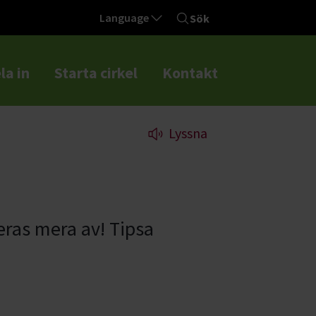
Language
Sök
la in
Starta cirkel
Kontakt
Lyssna
eras mera av! Tipsa