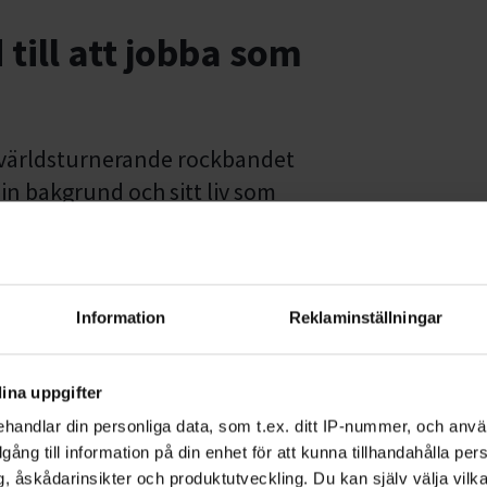
 till att jobba som
t världsturnerande rockbandet
sin bakgrund och sitt liv som
ska resa, från att jag började
usikgymnasium och fram till att nu
Information
Reklaminställningar
ill inspirera människor att våga
våga följa sina drömmar. Kan jag
ina uppgifter
handlar din personliga data, som t.ex. ditt IP-nummer, och anv
illgång till information på din enhet för att kunna tillhandahålla pe
r mig i musikbranschen idag, och
, åskådarinsikter och produktutveckling. Du kan själv välja vilk