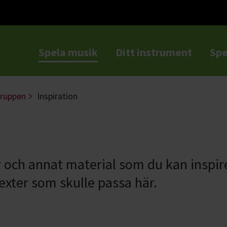
Spela musik
Ditt instrument
Spe
a
gruppen
Inspiration
r och annat material som du kan inspir
texter som skulle passa här.