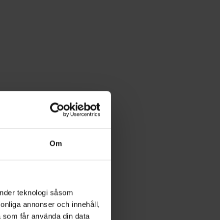
Om
änder teknologi såsom
rsonliga annonser och innehåll,
a som får använda din data