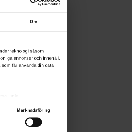
Om
änder teknologi såsom
rsonliga annonser och innehåll,
a som får använda din data
lera meter
ryck)
Marknadsföring
ljsektionen
. Du kan ändra