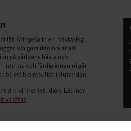
en
bra låt. Att spela in en halvtaskig
luggar ska göra den bra är att
film på världens bästa och
inte bra och färdig innan ni går
e bli ett bra resultat i slutändan.
r tid ni vinner i studion. Läs mer
kriva låtar
.