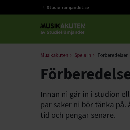
Studiefrämjandet.se
Gå till studiefrämjandets startsid
Musikakuten
Spela in
Förberedelser
Förberedels
Innan ni går in i studion e
par saker ni bör tänka på.
tid och pengar senare.