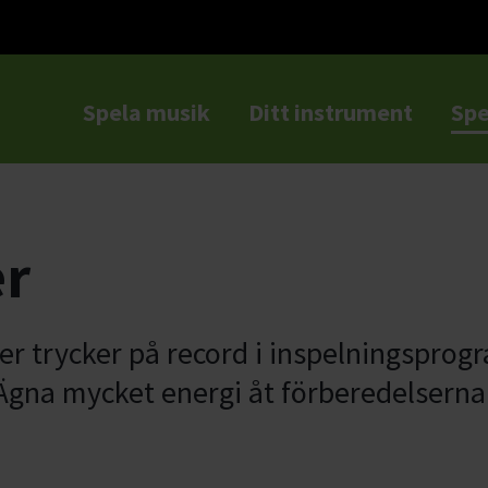
Spela musik
Ditt instrument
Spe
a
er
ller trycker på record i inspelningspro
 Ägna mycket energi åt förberedelserna