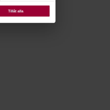
ats. Vissa kakor är
Tillåt alla