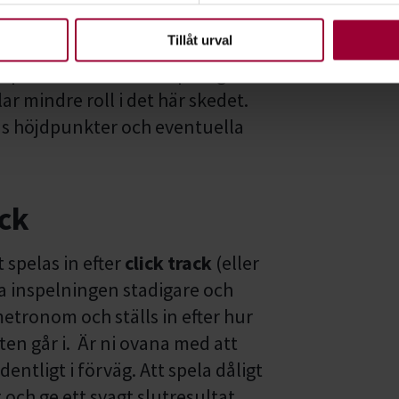
upplevelse som möjligt använder vi kakor (cookies) på vår webbpl
en ska fungera. Andra är valbara.
Tillåt urval
lning där ni testar
 spelar tillsammans. Spela gärna
ar mindre roll i det här skedet.
tens höjdpunkter och eventuella
ick
 spelas in efter
click track
(eller
öra inspelningen stadigare och
metronom och ställs in efter hur
ten går i. Är ni ovana med att
rdentligt i förväg. Att spela dåligt
t och ge ett svagt slutresultat.