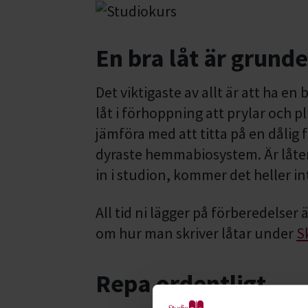
En bra låt är grund
Det viktigaste av allt är att ha en 
låt i förhoppning att prylar och p
jämföra med att titta på en dålig 
dyraste hemmabiosystem. Är låten 
in i studion, kommer det heller int
All tid ni lägger på förberedelser ä
om hur man skriver låtar under
S
Repa ordentligt