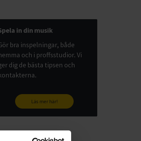
Spela in din musik
Gör bra inspelningar, både
hemma och i proffsstudior. Vi
ger dig de bästa tipsen och
kontakterna.
Läs mer här!