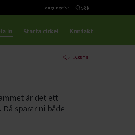
Language
Sök
la in
Starta cirkel
Kontakt
Lyssna
grammet är det ett
. Då sparar ni både