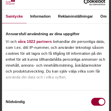
Johan Carlsson på Studiefrämjandet Örebro-Värmland
berättar hur ni kan sätta upp mål med hjälp av
SMART-
metoden
.
Samtycke
Information
Reklaminställningar
Om
Ansvarsfull användning av dina uppgifter
Vi och
våra 1022 partners
behandlar din personliga data,
som t.ex. ditt IP-nummer, och använder teknologi såsom
cookies för att lagra och få tillgång till information på din
enhet för att kunna tillhandahålla personliga annonser och
innehåll, annons- och innehållsmätning, åskådarinsikter
Lägg upp en plan
och produktutveckling. Du kan själv välja vilka som får
När ni har satt era mål med SMART-metoden är det dags att
använda din data och i vilka syften.
göra en plan, till exempel inför en skivrelease eller en turné.
Med din tillåtelse skulle vi även vilja:
Samla in information om din geografiska plats
Samtyckesval
Nödvändig
som kan ha en noggrannhet på upp till flera meter
Identifiera din enhet genom att aktivt skanna den