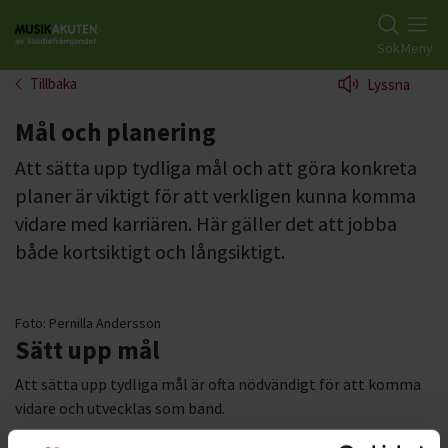
Gå till studiefrämjandets startsida
Sök
Meny
Tillbaka
Lyssna
Mål och planering
Att sätta upp tydliga mål och att göra konkreta
planer är viktigt för att verkligen kunna komma
vidare med karriären. Här gäller det att jobba
både kortsiktigt och långsiktigt.
Foto:
Pernilla Andersson
Sätt upp mål
Att sätta upp tydliga mål är ofta nödvändigt för att komma
vidare och utvecklas som band.