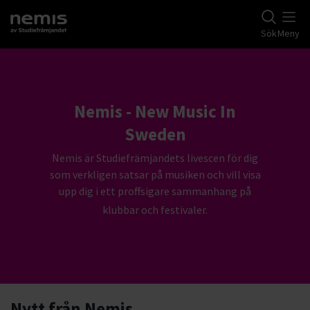
Gå till studiefrämjandets startsida
Sök
Meny
Nemis - New Music In
Sweden
Nemis är Studiefrämjandets livescen för dig
som verkligen satsar på musiken och vill visa
upp dig i ett proffsigare sammanhang på
klubbar och festivaler.
Nytt från Nemis