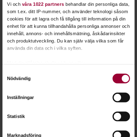
Vi och
våra 1022 partners
behandlar din personliga data,
som t.ex. ditt IP-nummer, och använder teknologi såsom
cookies för att lagra och få tillgång till information på din
enhet för att kunna tillhandahålla personliga annonser och
innehåll, annons- och innehållsmätning, åskådarinsikter
och produktutveckling. Du kan själv välja vilka som får
använda din data och i vilka syften.
Med din tillåtelse skulle vi även vilja:
Ansökan stängd till vår nya punkscen –
Samla in information om din geografiska plats
Samtyckesval
Nemis Tyrolentrall
Nödvändig
som kan ha en noggrannhet på upp till flera meter
Äntligen har vi inlett ett samarbete med en
Identifiera din enhet genom att aktivt skanna den
punkfestival! Arrangörerna bakom Muskelrock står
för specifika kännetecken (fingeravtryck)
Inställningar
även bakom Tyrolentrall – Punk i Parken, som går
Ta reda på mer om hur dina personliga uppgifter
behandlas och ställ in dina preferenser i
detaljsektionen
.
av stapeln den 10 juli i Blädinge, Småland. Ansökan
Statistik
Du kan ändra eller dra tillbaka ditt samtycke när som
för 20...
helst från cookie-förklaringen.
Marknadsföring