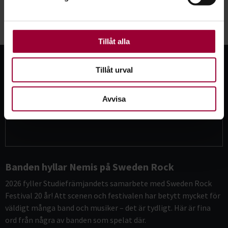
För att du ska få en så bra upplevelse som möjligt
använder vi kakor (cookies) på vår webbplats. Vissa
kakor är nödvändiga för att webbplatsen ska fungera.
Se fler nyheter
Andra är valbara.
Tillåt alla
Tillåt urval
Avvisa
Banden hyllar Nemis på Sweden Rock
2026 fyller Studiefrämjandets samarbete med Sweden Rock
Festival 20 år! Att scenen och festivalen har betytt mycket för
väldigt många band och musiker – det är tydligt. Här är fina
ord från några av banden som spelat där.