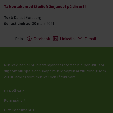
Ta kontakt med Studiefrämjandet på din ort!
Text:
Daniel Forsberg
Senast ändrad:
30 mars 2021
Dela:
Facebook
LinkedIn
E-mail
Musikakuten är Studiefrämjandets "första hjälpen-kit" för
dig som vill spela och skapa musik. Sajten är till för dig som
vill utvecklas som musiker och låtskrivare.
GENVÄGAR
Kom igång
Ditt instrument