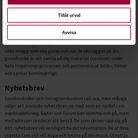
Ha alltid det viktigaste överst på din hemsida. Våga välja vad
Tillåt urval
du vill att folk ska se.
Sociala medier
Avvisa
Strukturera upp hur du vill jobba med sociala medier. Fundera
vilka inlägg som ska göras och när de ska läggas ut. En
grundtanke är att samla på dig material (content) under
hela inspelningsprocessen och portionera ut bilder, filmer
och tankar kontinuerligt.
Nyhetsbrev
Facebooksidor och Instagramkonton i all ära, men många
väljer att använda nyhetsbrev via mejl som en nyckel i sin
marknadsföring. Sajter och forum kan komma och gå, men
mejladresser tenderar att bestå. De som skriver upp sig på
ditt nyhetsbrev vill verkligen ha din information. De är dina
största fans och vill köpa och lyssna på din musik. Utnyttja