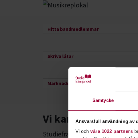
Hitta bandmedlemmar
Skriva låtar
Marknadsföring
Samtycke
Vi kan musik och fin
Ansvarsfull användning av d
Vi och
våra 1022 partners
be
Studiefrämjandet är Sveriges st