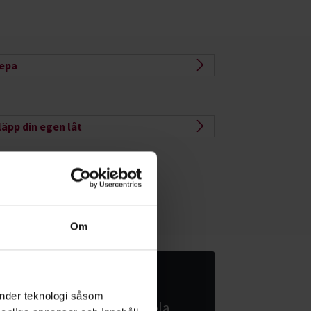
epa
läpp din egen låt
Om
Starta studiecirkel
änder teknologi såsom
Bli ännu bättre på att spela,