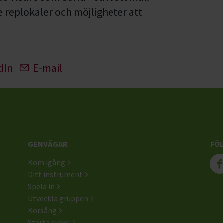
 replokaler och möjligheter att
dIn
E-mail
GENVÄGAR
FÖL
Kom igång
Ditt instrument
Spela in
Utveckla gruppen
Körsång
Starta cirkel