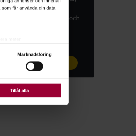
rsonliga annonser och innehåll,
sjunga och skriva musik.
a som får använda din data
Samla ihop några vänner och
starta en studiecirkel. Vi
hjälper vi er vidare!
lera meter
ryck)
Marknadsföring
ljsektionen
. Du kan ändra
Starta studiecirkel
ats. Vissa kakor är
Tillåt alla