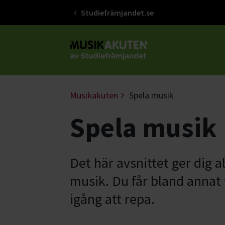
Studiefrämjandet.se
Gå till studiefrämjandets startsid
Musikakuten
Spela musik
Spela musik
Det här avsnittet ger dig a
musik. Du får bland anna
igång att repa.