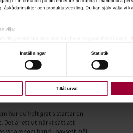
illgång till information på din enhet för att kunna tillhandahålla pe
sik! 140 engagerade
, åskådarinsikter och produktutveckling. Du kan själv välja vilk
t jobbar för att hjälpa dig som
a!
n vilja:
om din geografiska plats som kan ha en noggrannhet på upp till f
genom att aktivt skanna den för specifika kännetecken (fingeravt
Inställningar
Statistik
rsonliga uppgifter behandlas och ställ in dina preferenser i
deta
ke när som helst från cookie-förklaringen.
upplevelse som möjligt använder vi kakor (cookies) på vår webbpl
en ska fungera. Andra är valbara.
Tillåt urval
ckeln
m hur du helt gratis startar en
 Det är ett utmärkt sätt att
s vidare som band - oavsett mål.