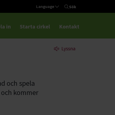
Language
Sök
la in
Starta cirkel
Kontakt
Lyssna
and och spela
r och kommer