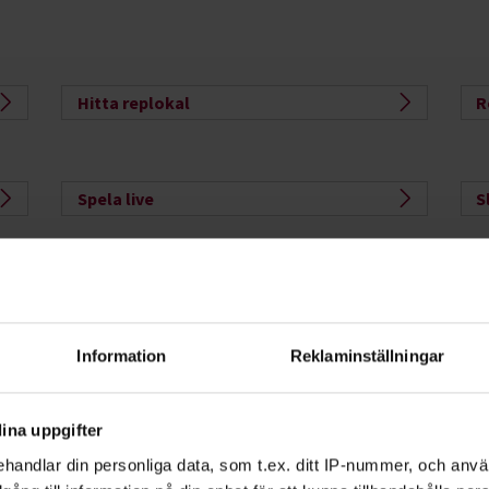
Hitta replokal
R
Spela live
S
Utveckla gruppen
Information
Reklaminställningar
ns för dig
ina uppgifter
handlar din personliga data, som t.ex. ditt IP-nummer, och anv
örsta oberoende studieförbund