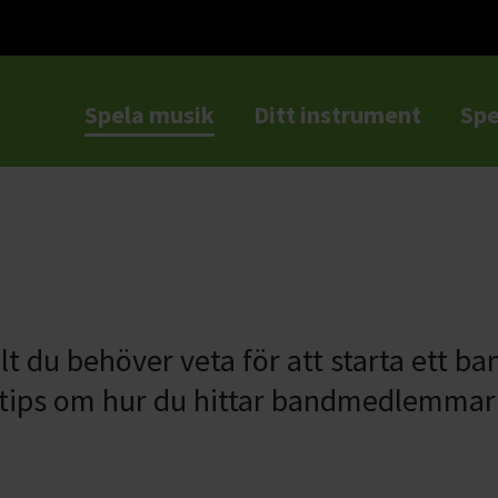
Spela musik
Ditt instrument
Spe
a
llt du behöver veta för att starta ett b
t tips om hur du hittar bandmedlemma