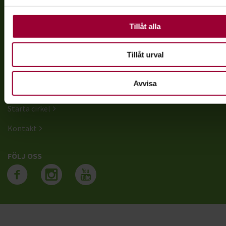
Kom igång
Tillåt alla
Ditt instrument
Spela in
Tillåt urval
Utveckla gruppen
Avvisa
Körsång
Starta cirkel
Kontakt
FÖLJ OSS
Följ oss på facebook
Följ oss på instagra
Följ oss på yout