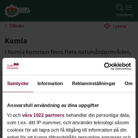
Gå till studiefrämjandets startsida
Sök
Meny
Tillbaka
Lyssna
Kumla
I Kumla kommun finns flera naturvårdsområden,
väl värda ett besök. Tillsammans med övriga
skyddade områden, nyckelbiotoper eller annan
särskild naturmark, utgör de en liten yta av
Samtycke
Information
Reklaminställningar
Om
kommunen med ett mycket rikt innehåll.
Samarbete görs med organisationen Hopajola
och Studiefrämjandet.
Ansvarsfull användning av dina uppgifter
Vi och
våra 1022 partners
behandlar din personliga data,
I Kumla kommun finns flera naturvårdsområden, väl värda
som t.ex. ditt IP-nummer, och använder teknologi såsom
ett besök. Tillsammans med övriga skyddade områden,
cookies för att lagra och få tillgång till information på din
nyckelbiotoper eller annan särskild naturmark, utgör de en
enhet för att kunna tillhandahålla personliga annonser och