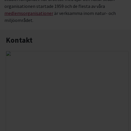
organisationen startade 1959 och de flesta av våra
GPS-teknik
medlemsorganisationer
är verksamma inom natur- och
miljöområdet.
Naturvård
Fjärilar & insekter
Kontakt
Biodling
Naturfoto