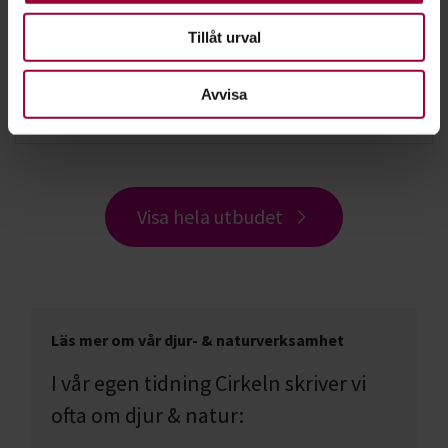
Föreläsning:
Tillåt urval
Fågelskådning: Tisdagsexkursion Stenö
Avvisa
Sandarne
2026-08-18
Visa hela utbudet
Läs mer om vår djur- & naturverksamhet
I vår egen tidning Cirkeln skriver vi
ofta om djur & natur: