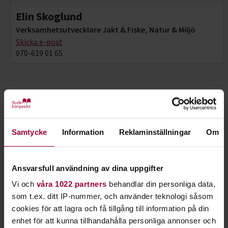
Elin Skoglund
Verksamhetsutvecklare Jakt & Fiske, Natur & Miljö
Skicka e-post
070-619 01 65
Starta en studiecirkel!
Lär dig tillsammans med andra genom att starta en
Samtycke
Information
Reklaminställningar
Om
studiecirkel hos Studiefrämjandet.
Ansvarsfull användning av dina uppgifter
Läs mer om att starta studiecirkel
Vi och
våra 1022 partners
behandlar din personliga data,
som t.ex. ditt IP-nummer, och använder teknologi såsom
Nästa steg
cookies för att lagra och få tillgång till information på din
enhet för att kunna tillhandahålla personliga annonser och