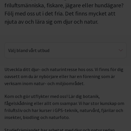
friluftsmänniska, fiskare, jägare eller hundägare?
Följ med oss ut i det fria. Det finns mycket att
njuta av och lära sig om djur och natur.
Välj bland vårt utbud
Utflykter
Utveckla ditt djur- och naturintresse hos oss. Vi finns för dig
oavsett om du är nybörjare eller har en förening som är
Friluftsliv
verksam inom natur- och miljöområdet.
Fågelskådning
Kom och gör utflykter med oss! Lär dig botanik,
Naturguidning
fågelskådning eller allt om svampar. Vi har stor kunskap om
friluftsliv och har kurser i GPS-teknik, naturvård, fjärilar och
Botanik
insekter, biodling och naturfoto.
Plocka svamp
Studiefrämjandet har arbetat med djur och natur sedan