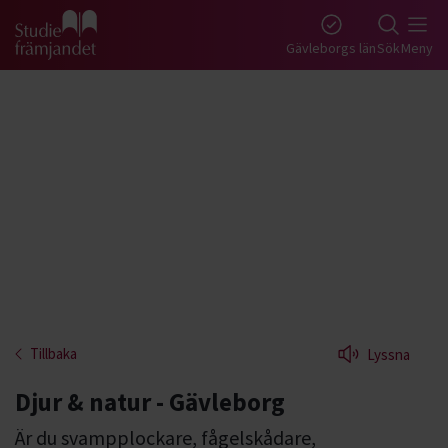
Gå till studiefrämjandets startsida
Gävleborgs län
Sök
Meny
Tillbaka
Lyssna
Djur & natur - Gävleborg
Är du svampplockare, fågelskådare,