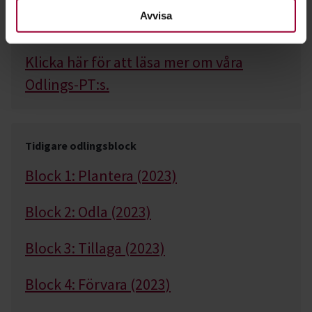
Avvisa
Våra Odlings-PT:s
Klicka här för att läsa mer om våra
Odlings-PT:s.
Tidigare odlingsblock
Block 1: Plantera (2023)
Block 2: Odla (2023)
Block 3: Tillaga (2023)
Block 4: Förvara (2023)