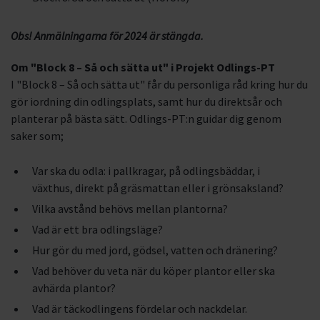
Obs! Anmälningarna för 2024 är stängda.
Om "Block 8 – Så och sätta ut" i Projekt Odlings-PT
I "Block 8 – Så och sätta ut" får du personliga råd kring hur du
gör iordning din odlingsplats, samt hur du direktsår och
planterar på bästa sätt. Odlings-PT:n guidar dig genom
saker som;
Var ska du odla: i pallkragar, på odlingsbäddar, i
växthus, direkt på gräsmattan eller i grönsaksland?
Vilka avstånd behövs mellan plantorna?
Vad är ett bra odlingsläge?
Hur gör du med jord, gödsel, vatten och dränering?
Vad behöver du veta när du köper plantor eller ska
avhärda plantor?
Vad är täckodlingens fördelar och nackdelar.