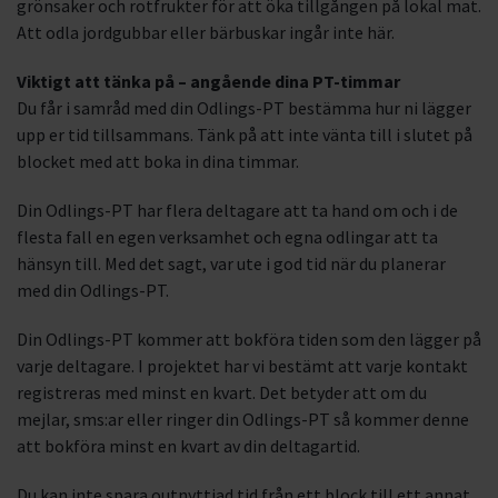
grönsaker och rotfrukter för att öka tillgången på lokal mat.
Att odla jordgubbar eller bärbuskar ingår inte här.
Viktigt att tänka på – angående dina PT-timmar
Du får i samråd med din Odlings-PT bestämma hur ni lägger
upp er tid tillsammans. Tänk på att inte vänta till i slutet på
blocket med att boka in dina timmar.
Din Odlings-PT har flera deltagare att ta hand om och i de
flesta fall en egen verksamhet och egna odlingar att ta
hänsyn till. Med det sagt, var ute i god tid när du planerar
med din Odlings-PT.
Din Odlings-PT kommer att bokföra tiden som den lägger på
varje deltagare. I projektet har vi bestämt att varje kontakt
registreras med minst en kvart. Det betyder att om du
mejlar, sms:ar eller ringer din Odlings-PT så kommer denne
att bokföra minst en kvart av din deltagartid.
Du kan inte spara outnyttjad tid från ett block till ett annat.