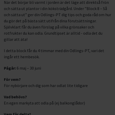
När det börjar bli varmt i jorden är det läge att direktså frön
och sätta ut plantor i din köksträdgård. Under ”Block 8 – Så
och sätta ut” ger din Odlings-PT dig tips och goda råd om hur
du gör det på bästa sätt utifrån dina förutsättningar.
Självklart får du även förslag på vilka grönsaker och
rotfrukter du kan odla. Grundtipset är alltid - odla det du
gillar att äta!
I detta block får du 4 timmar med din Odlings-PT, vari det
ingår ett hembesök.
Pågår:
6 maj – 30 juni
För vem?
För nybörjare och dig som har odlat lite tidigare
Vad behövs?
En egen markyta att odla på (ej balkonglådor)
Vem får delta?