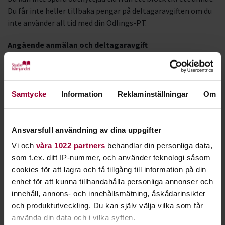
Du får inte heller tillbaka pengar på deltagaravgiften om du
inte använder all tid med din Odlings-PT.
Angående anmälan och deltagaravgift
OBS! Sista anmälningsdatum är måndagen den 16 juni!
Vi vill att du betalar deltagaravgiften så snart som möjligt
och senast inom tio dagar. Om du inte betalat då, låter vi din
Samtycke
Information
Reklaminställningar
Om
plats gå vidare till någon annan. Detta gör vi för att det dels
är många som är intresserade, dels för att våra Odlings-PT:s
ska få god tid på sig att ta hand om alla deltagare.
Ansvarsfull användning av dina uppgifter
Vi och
våra 1022 partners
behandlar din personliga data,
Frågor om anmälan, inbetalning och deltagaravgift
som t.ex. ditt IP-nummer, och använder teknologi såsom
Kontakta Carina på
carina.carlsson@studieframjandet.se
.
cookies för att lagra och få tillgång till information på din
enhet för att kunna tillhandahålla personliga annonser och
Frågor om Projekt Odlings-PT
innehåll, annons- och innehållsmätning, åskådarinsikter
Kontakta Kia på
kia.enbarr@studieframjandet.se
.
och produktutveckling. Du kan själv välja vilka som får
Projektansvariga och finansiering
använda din data och i vilka syften.