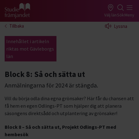
Gå till studiefrämjandets startsida
Välj län
Sök
Meny
Tillbaka
Lyssna
Innehållet i artikeln
riktas mot Gävleborgs
län
Block 8: Så och sätta ut
Anmälningarna för 2024 är stängda.
Vill du börja odla dina egna grönsaker? Här får du chansen att
få hem en egen Odlings-PT som hjälper dig att planera
säsongens direktsådd och utplantering av grönsaker!
Block 8 – Så och sätta ut, Projekt Odlings-PT med
hembesök