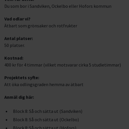
Du som bor i Sandviken, Ockelbo eller Hofors kommun
Vad odlar vi?
Ätbart som grönsaker och rotfrukter
Antal platser:
50 platser.
Kostnad:
400 kr för 4 timmar (vilket motsvarar cirka 5 studietimmar)
Projektets syfte:
Att öka odlingsgraden hemma av ätbart
Anmäl dig här:
Block 8: Så och sätta ut (Sandviken)
Block 8: Så och sätta ut (Ockelbo)
Block 8: Så och sätta ut (Hofors)