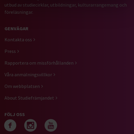
utbud av studiecirklar, utbildningar, kulturarrangemang och
föreläsningar.
GENVÄGAR
Kontakta oss
Press
Rapportera om missförhållanden
Våra anmälningsvillkor
Om webbplatsen
About Studiefrämjandet
FÖLJ OSS
Följ oss på facebook
Följ oss på instagra
Följ oss på yout