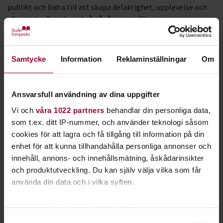
publikt och bidra till att skapa delaktighet, upplevelse och
eftertanke. Det ska också pågå i minst 30 minuter,
genomföras vid ett givet tillfälle och med alla deltagare
fysiskt närvarande.
Samtycke
Information
Reklaminställningar
Om
Planering av kulturprogram
Ta alltid kontakt med Studiefrämjandet innan
Ansvarsfull användning av dina uppgifter
genomförandet av kulturprogrammet. Det är viktigt, inte
bara för att kunna bolla idéer, utan också för att exempelvis
Vi och
våra 1022 partners
behandlar din personliga data,
kolla om det finns särskilda säkerhetsföreskrifter, vilka
som t.ex. ditt IP-nummer, och använder teknologi såsom
försäkringar som gäller med mera.
cookies för att lagra och få tillgång till information på din
enhet för att kunna tillhandahålla personliga annonser och
I marknadsföring av kulturarrangemanget och i inbjudan
innehåll, annons- och innehållsmätning, åskådarinsikter
skall framgå följande uppgifter:
och produktutveckling. Du kan själv välja vilka som får
använda din data och i vilka syften.
Rubrik
Datum
Med din tillåtelse skulle vi även vilja:
Tid (start-slut)
Samla in information om din geografiska plats
Samtyckesval