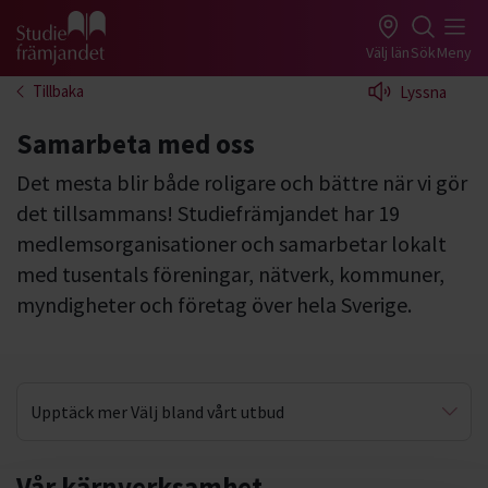
Gå till studiefrämjandets startsida
Välj län
Sök
Meny
Tillbaka
Lyssna
Samarbeta med oss
Det mesta blir både roligare och bättre när vi gör
det tillsammans! Studiefrämjandet har 19
medlemsorganisationer och samarbetar lokalt
med tusentals föreningar, nätverk, kommuner,
myndigheter och företag över hela Sverige.
Upptäck mer Välj bland vårt utbud
Arrangera med oss
Vår kärnverksamhet