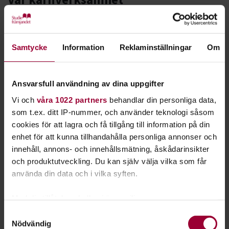
Hundens vecka
Vi brinner för folkbildning och skapar mötesplatser genom:
Stärkt roll i klimatomställning
Studiecirklar och kurser
Samtycke
Information
Reklaminställningar
Om
Sweden Rock Kollo
Kulturarrangemang
Projekt som bidrar till samhällsutveckling
Älskade barn - föräldrastöd
Ansvarsfull användning av dina uppgifter
Community Organising
Vi kan även stötta med pedagogisk kompetens, lokaler och
Vi och
våra 1022 partners
behandlar din personliga data,
breda kontaktnät.
som t.ex. ditt IP-nummer, och använder teknologi såsom
#ViBryterStigmat
cookies för att lagra och få tillgång till information på din
Vanliga sätt att samarbeta
enhet för att kunna tillhandahålla personliga annonser och
Grön Scen på Bokmässan
innehåll, annons- och innehållsmätning, åskådarinsikter
Långsiktigt stöd för föreningar. Bli medlems- eller
och produktutveckling. Du kan själv välja vilka som får
samarbetsorganisation och utveckla era
använda din data och i vilka syften.
medlemmars verksamhet tillsammans med oss.
Utbildningsuppdrag för kommuner, myndigheter,
Med din tillåtelse skulle vi även vilja:
regioner, företag och föreningar. Till exempel
Samla in information om din geografiska plats
Samtyckesval
arbetsmarknadsutbildningar eller att lära
Nödvändig
som kan ha en noggrannhet på upp till flera meter