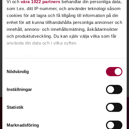
Vi och
våra 1022 partners
behandlar din personliga data,
lokaler på Nordost.
som t.ex. ditt IP-nummer, och använder teknologi såsom
cookies för att lagra och få tillgång till information på din
Vi har sedan 2023 genomfört cykelkurser för vuxna som vill
enhet för att kunna tillhandahålla personliga annonser och
lära sig cykla, med Cykelfrämjandets metod
Frihet på cykel
.
innehåll, annons- och innehållsmätning, åskådarinsikter
och produktutveckling. Du kan själv välja vilka som får
Besök Cykelköket Gävle på Facebook!
använda din data och i vilka syften.
Cykelköket Gävle finns på Smartakartan!
Med din tillåtelse skulle vi även vilja:
Text:
Elin Skoglund
Samla in information om din geografiska plats
Samtyckesval
Senast ändrad:
8 september 2025
Nödvändig
som kan ha en noggrannhet på upp till flera meter
Identifiera din enhet genom att aktivt skanna den
för specifika kännetecken (fingeravtryck)
Dela:
Facebook
LinkedIn
E-mail
Inställningar
Ta reda på mer om hur dina personliga uppgifter
behandlas och ställ in dina preferenser i
detaljsektionen
.
Statistik
Gå till studiefrämjandets startsida
Du kan ändra eller dra tillbaka ditt samtycke när som
helst från cookie-förklaringen.
Marknadsföring
För att du ska få en så bra upplevelse som möjligt