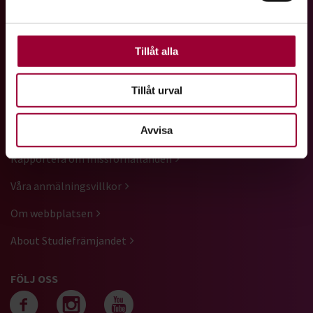
Vi är ett av Sveriges största studieförbund med ett brett
använder vi kakor (cookies) på vår webbplats. Vissa
utbud av studiecirklar, utbildningar, kulturarrangemang och
kakor är nödvändiga för att webbplatsen ska fungera.
föreläsningar.
Andra är valbara.
Tillåt alla
GENVÄGAR
Tillåt urval
Kontakta oss
Avvisa
Press
Rapportera om missförhållanden
Våra anmälningsvillkor
Om webbplatsen
About Studiefrämjandet
FÖLJ OSS