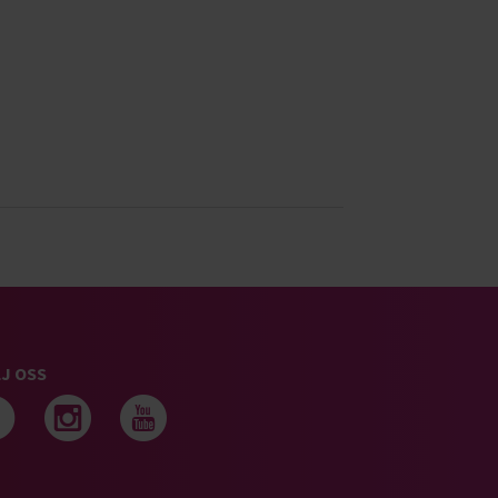
J OSS
Följ oss på facebook
Följ oss på instagram
Följ oss på youtub