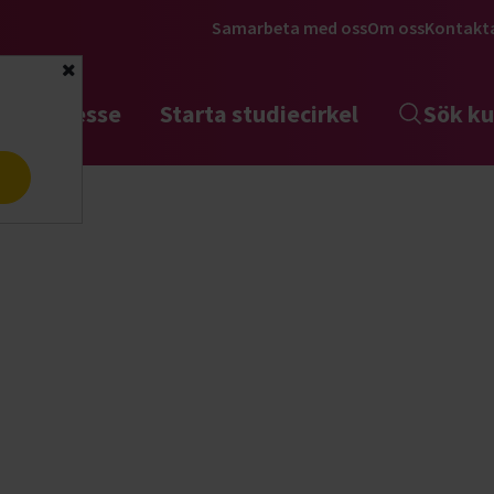
Samarbeta med oss
Om oss
Kontakt
Stäng
tta intresse
Starta studiecirkel
Sök ku
a