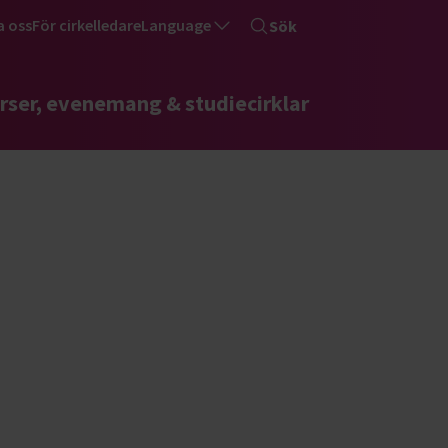
a oss
För cirkelledare
Language
Sök
rser, evenemang & studiecirklar