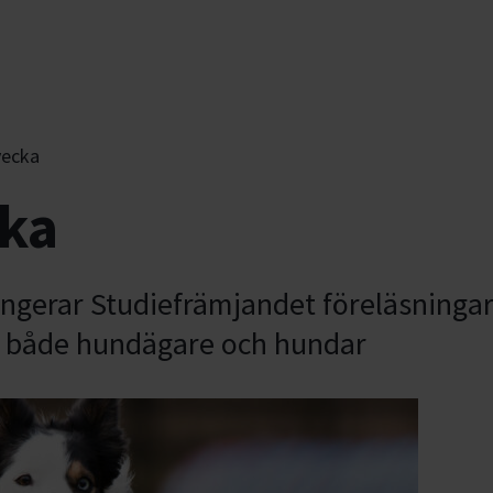
vecka
ka
gerar Studiefrämjandet föreläsningar
för både hundägare och hundar