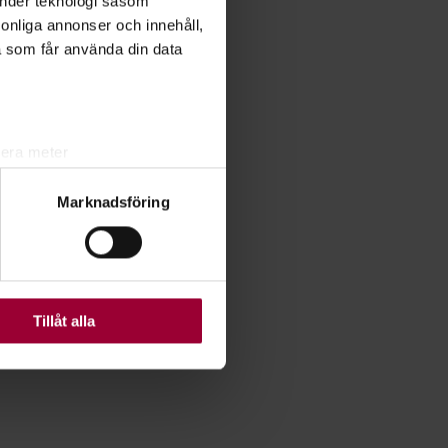
änder teknologi såsom
rsonliga annonser och innehåll,
a som får använda din data
lera meter
ryck)
Marknadsföring
ljsektionen
. Du kan ändra
ats. Vissa kakor är
Tillåt alla