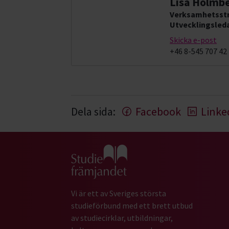
Lisa Holmb
Verksamhetsstr
Utvecklingsleda
Skicka e-post
+46 8-545 707 42
Dela sida:
Facebook
Linke
Gå till studiefrämjandets startsida
Vi är ett av Sveriges största
studieförbund med ett brett utbud
av studiecirklar, utbildningar,