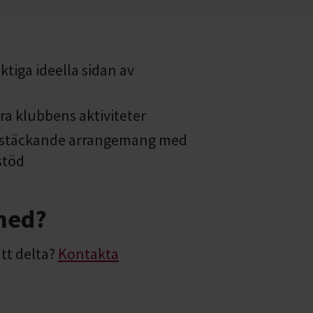
viktiga ideella sidan av
ra klubbens aktiviteter
 rikstäckande arrangemang med
stöd
 med?
tt delta?
Kontakta