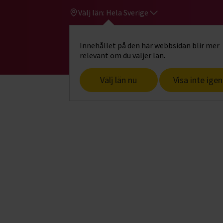
Välj län:
Hela Sverige
Innehållet på den här webbsidan blir mer
Hi
Gå till studiefrämjandets startsid
relevant om du väljer län.
Välj län nu
Visa inte igen