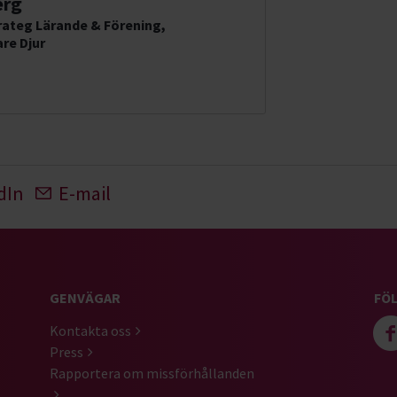
erg
ateg Lärande & Förening,
re Djur
dIn
E-mail
GENVÄGAR
FÖL
Kontakta oss
Press
Rapportera om missförhållanden