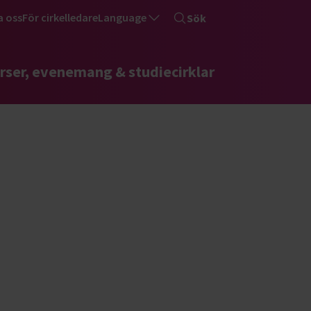
a oss
För cirkelledare
Language
Sök
rser, evenemang & studiecirklar