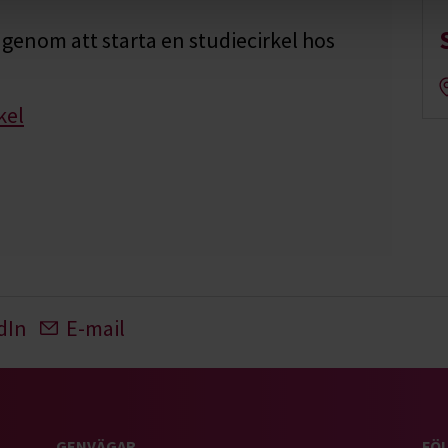
genom att starta en studiecirkel hos
kel
dIn
E-mail
GENVÄGAR
FÖL