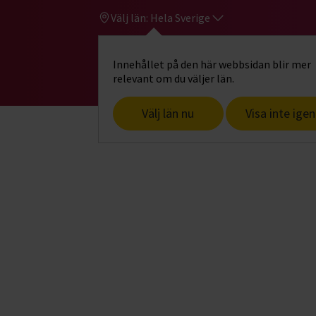
Välj län:
Hela Sverige
Innehållet på den här webbsidan blir mer
Hi
Gå till studiefrämjandets startsid
relevant om du väljer län.
Välj län nu
Visa inte igen