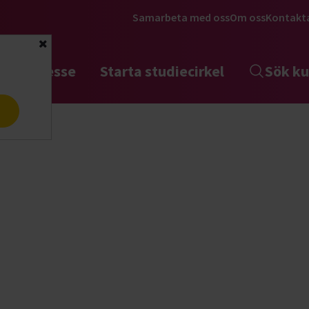
Samarbeta med oss
Om oss
Kontakt
Stäng
tta intresse
Starta studiecirkel
Sök ku
a