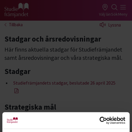
Gå till studiefrämjandets startsida
Välj län
Sök
Meny
Tillbaka
Lyssna
Stadgar och årsredovisningar
Här finns aktuella stadgar för Studiefrämjandet
samt årsredovisningar och våra strategiska mål.
Stadgar
Studiefrämjandets stadgar, beslutade 26 april 2025
Strategiska mål
Studiefrämjandets strategiska mål 2024 - 2027