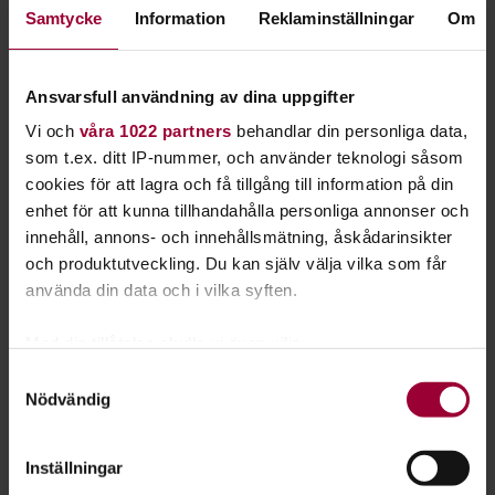
Strategi 2131
Samtycke
Information
Reklaminställningar
Om
Strategi 2131 - Studiefrämjandets kompass mot
framtiden
(antagen vid extra förbundsstämman
Ansvarsfull användning av dina uppgifter
2021)
Vi och
våra 1022 partners
behandlar din personliga data,
som t.ex. ditt IP-nummer, och använder teknologi såsom
Årsredovisningar och
cookies för att lagra och få tillgång till information på din
verksamhetsberättelser
enhet för att kunna tillhandahålla personliga annonser och
innehåll, annons- och innehållsmätning, åskådarinsikter
Studiefrämjandets årsredovisning 2025
och produktutveckling. Du kan själv välja vilka som får
Studiefrämjandets årsredovisning 2024
använda din data och i vilka syften.
Studiefrämjandets årsredovisning 2023
Med din tillåtelse skulle vi även vilja:
Studiefrämjandets årsredovisning 2022
Samla in information om din geografiska plats
Samtyckesval
Studiefrämjandets Årsredovisning 2021
Nödvändig
som kan ha en noggrannhet på upp till flera meter
Studiefrämjandets årsredovisning 2020
Identifiera din enhet genom att aktivt skanna den
Studiefrämjandets årsredovisning 2019
för specifika kännetecken (fingeravtryck)
Inställningar
Studiefrämjandets årsredovisning 2018
Ta reda på mer om hur dina personliga uppgifter