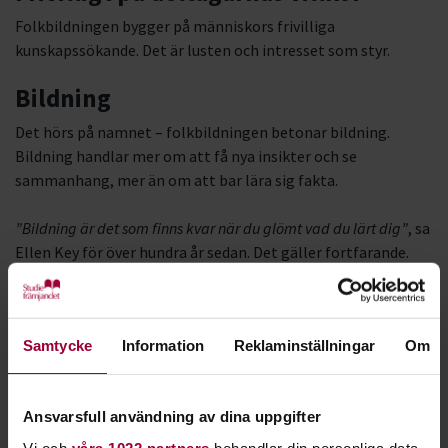
Folkbildningen bygger på människors frivilliga
kunskapssökande. Det är lusten och intresset som styr.
Bildning
Det hörs på namnet – folkbildningen betonar bildning.
Bildning handlar mer om att få nya insikter och se
sammanhang, mer än om att bar lära sig fakta.
”Bildning är det som finns kvar när du glömt vad du lärt dig”
, sa
Ellen Key för över hundra år sedan. Det gäller fortfarande.
Pedagogik
Folkbildningens pedagogik bygger på att man söker kunskap
Samtycke
Information
Reklaminställningar
Om
och insikt tillsammans. Allas erfarenheter och åsikter
räknas. Samtal och diskussioner är har en viktig plats.
Ansvarsfull användning av dina uppgifter
Demokrati
Vi och
våra 1022 partners
behandlar din personliga data,