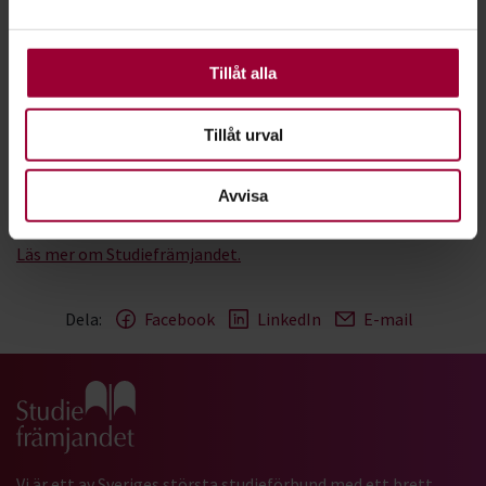
använder vi kakor (cookies) på vår webbplats. Vissa
Bidra till att bredda intresset för och öka
kakor är nödvändiga för att webbplatsen ska fungera.
delaktigheten i kulturlivet
Andra är valbara.
Tillåt alla
Om Studiefrämjandet
Tillåt urval
Vi är ett av Sveriges största studieförbund, med ett brett
utbud av studiecirklar, utbildningar, kulturupplevelser och
Avvisa
föreläsningar.
Läs mer om Studiefrämjandet.
Dela:
Facebook
LinkedIn
E-mail
Gå till studiefrämjandets startsida
Vi är ett av Sveriges största studieförbund med ett brett