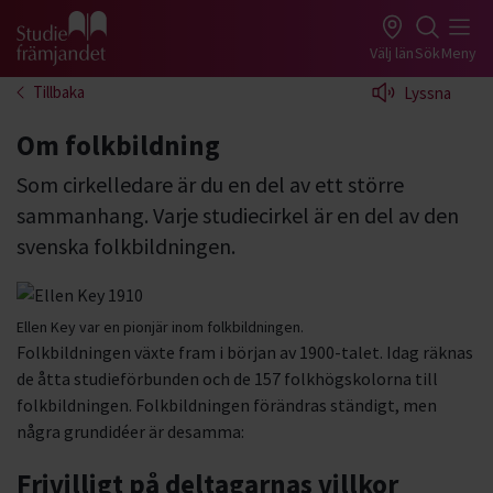
Gå till studiefrämjandets startsida
Välj län
Sök
Meny
Tillbaka
Lyssna
Om folkbildning
Som cirkelledare är du en del av ett större
sammanhang. Varje studiecirkel är en del av den
svenska folkbildningen.
Ellen Key var en pionjär inom folkbildningen.
Folkbildningen växte fram i början av 1900-talet. Idag räknas
de åtta studieförbunden och de 157 folkhögskolorna till
folkbildningen. Folkbildningen förändras ständigt, men
några grundidéer är desamma:
Frivilligt på deltagarnas villkor