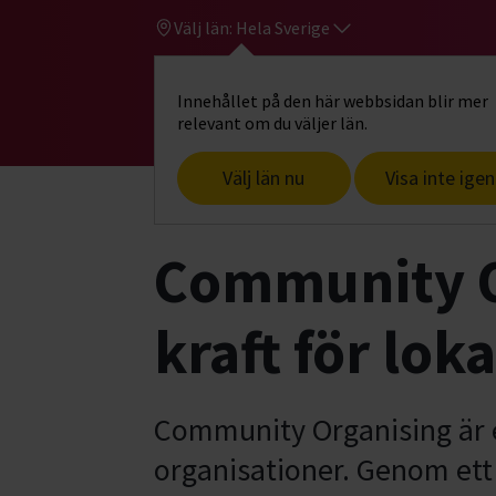
Välj län:
Hela Sverige
Innehållet på den här webbsidan blir mer
Hi
Gå till studiefrämjandets startsid
relevant om du väljer län.
Välj län nu
Visa inte igen
Start
Samarbeta med oss
Communit
Community Or
kraft för lok
Community Organising är e
organisationer. Genom ett 