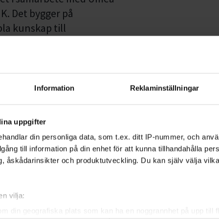
UK. Det bygger på
la kunskap till
ng och dialog vill vi ge fler
Information
Reklaminställningar
ganisings centrala verktyg:
ina uppgifter
 bygga relationer och hitta
handlar din personliga data, som t.ex. ditt IP-nummer, och anv
illgång till information på din enhet för att kunna tillhandahålla pe
, åskådarinsikter och produktutveckling. Du kan själv välja vilk
nniskor från olika
r tillit genom samtal.
n vilja:
 praktisk träning i
om din geografiska plats som kan ha en noggrannhet på upp till f