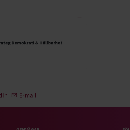
ateg Demokrati & Hållbarhet
dIn
E-mail
GENVÄGAR
FÖL