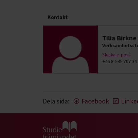
Kontakt
Tilia Birkne
Verksamhetsstr
Skicka e-post
+46 8-545 707 34
Dela sida:
Facebook
Linke
Gå till studiefrämjandets startsida