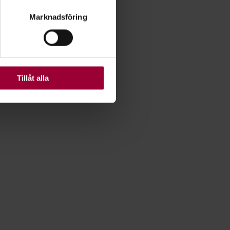
ryck)
Marknadsföring
ljsektionen
. Du kan ändra
ats. Vissa kakor är
Tillåt alla