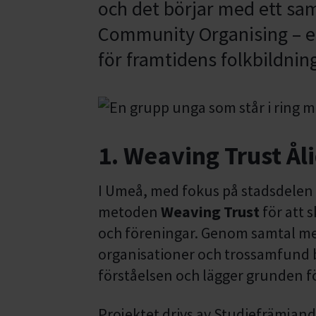
och det börjar med ett sam
Community Organising – en
för framtidens folkbildn
1. Weaving Trust Å
I Umeå, med fokus på stadsdelen 
metoden
Weaving Trust
för att 
och föreningar. Genom samtal me
organisationer och trossamfund b
förståelsen och lägger grunden f
Projektet drivs av Studiefrämja