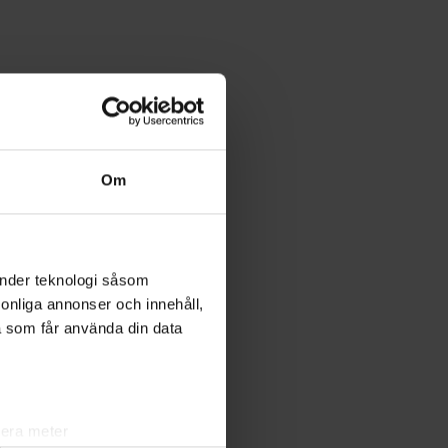
Om
änder teknologi såsom
rsonliga annonser och innehåll,
a som får använda din data
lera meter