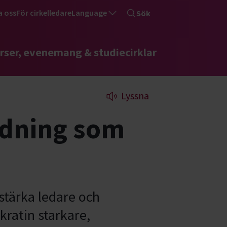
a oss
För cirkelledare
Language
Sök
rser, evenemang & studiecirklar
Lyssna
ldning som
stärka ledare och
kratin starkare,