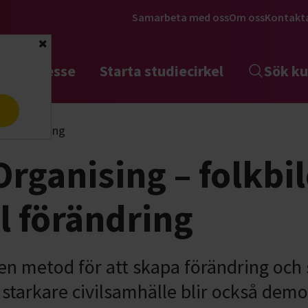
Samarbeta med oss
Om oss
Kontakt
Stäng
tta intresse
Starta studiecirkel
Sök ku
a
y Organising
ganising – folkbi
al förändring
n metod för att skapa förändring och 
starkare civilsamhälle blir också demo