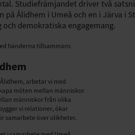
tal. Studiefrämjandet driver två satsn
 på Ålidhem i Umeå och en i Järva i St
ing och demokratiska engagemang.
lidhem
Ålidhem, arbetar vi med
skapa möten mellan människor
llan människor från olika
ygger vi relationer, ökar
ör samarbete över olikheter.
ndet i samarbete med Umeå