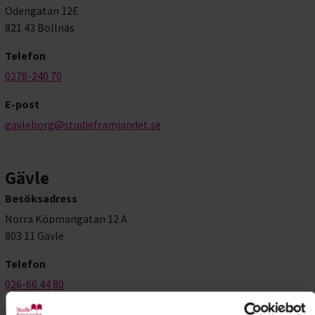
Odengatan 12E
821 43 Bollnäs
Telefon
0278-240 70
E-post
gavleborg@studieframjandet.se
Gävle
Besöksadress
Norra Köpmangatan 12 A
803 11 Gävle
Telefon
026-66 44 80
E-post