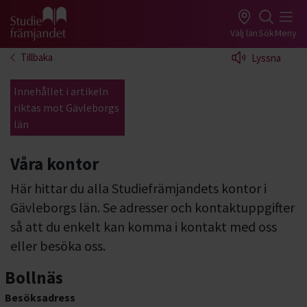
Gå till studiefrämjandets startsida
Välj län
Sök
Meny
Tillbaka
Lyssna
Innehållet i artikeln
riktas mot Gävleborgs
län
Våra kontor
Här hittar du alla Studiefrämjandets kontor i
Gävleborgs län. Se adresser och kontaktuppgifter
så att du enkelt kan komma i kontakt med oss
eller besöka oss.
Bollnäs
Besöksadress