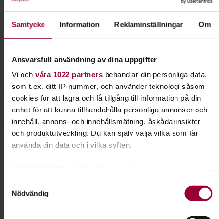
gavleborg@studieframjandet.se
Samtycke
Information
Reklaminställningar
Om
Hudiksvall
Ansvarsfull användning av dina uppgifter
Besöksadress
Vi och
våra 1022 partners
behandlar din personliga data,
Magasinsgatan 2A
som t.ex. ditt IP-nummer, och använder teknologi såsom
824 45 Hudiksvall
cookies för att lagra och få tillgång till information på din
Telefon
enhet för att kunna tillhandahålla personliga annonser och
innehåll, annons- och innehållsmätning, åskådarinsikter
0650-189 40
och produktutveckling. Du kan själv välja vilka som får
E-post
använda din data och i vilka syften.
gavleborg@studieframjandet.se
Med din tillåtelse skulle vi även vilja:
Samla in information om din geografiska plats som
Samtyckesval
Sandviken
Nödvändig
kan ha en noggrannhet på upp till flera meter
Identifiera din enhet genom att aktivt skanna den
Besöksadress
för specifika kännetecken (fingeravtryck)