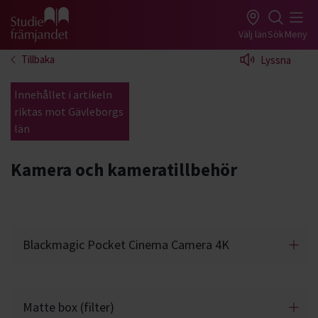
Gå till studiefrämjandets startsida
Välj län
Sök
Meny
Tillbaka
Lyssna
Innehållet i artikeln
riktas mot Gävleborgs
län
Kamera och kameratillbehör
Blackmagic Pocket Cinema Camera 4K
Matte box (filter)