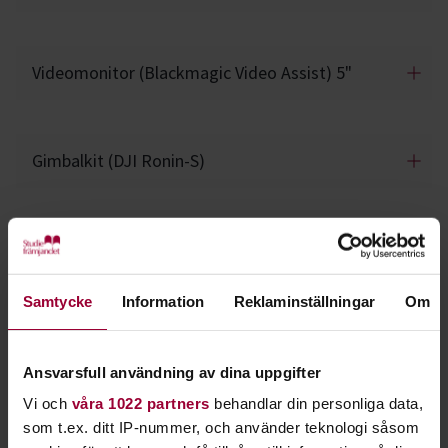
Videomonitor (Blackmagic Video Assist) 5"
Gimbalkit (DJI Ronin-S)
Shoulder Rig
Samtycke
Information
Reklaminställningar
Om
Video Capture Card
Ansvarsfull användning av dina uppgifter
Vi och
våra 1022 partners
behandlar din personliga data,
GoPro Hero 13
som t.ex. ditt IP-nummer, och använder teknologi såsom