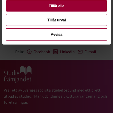
Andra är valbara.
Tillåt alla
Videomonitor (ASUS ZenScreen MB166C)
Tillåt urval
Avvisa
Dela:
Facebook
LinkedIn
E-mail
Gå till studiefrämjandets startsida
Vi är ett av Sveriges största studieförbund med ett brett
utbud av studiecirklar, utbildningar, kulturarrangemang och
föreläsningar.