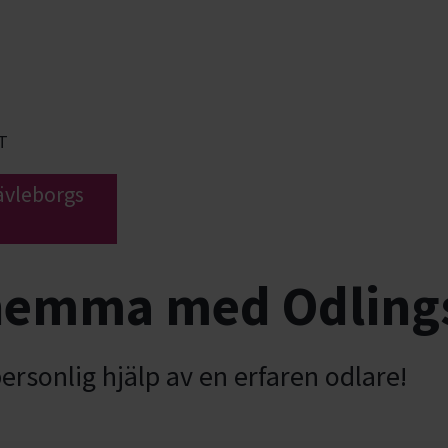
T
Gävleborgs
 hemma med Odling
rsonlig hjälp av en erfaren odlare!