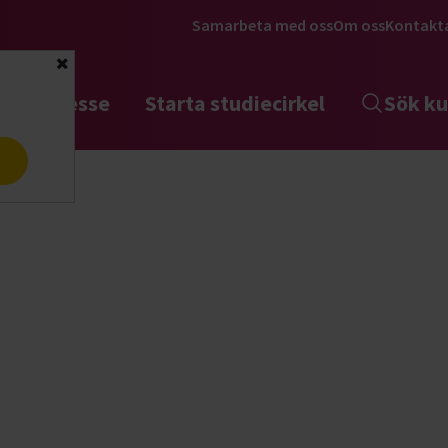
Samarbeta med oss
Om oss
Kontakt
Stäng
tta intresse
Starta studiecirkel
Sök ku
a