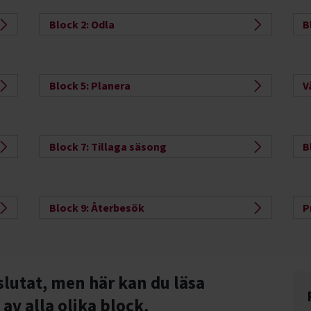
Block 2: Odla
B
Block 5: Planera
V
Block 7: Tillaga säsong
B
Block 9: Återbesök
P
slutat, men här kan du läsa
av alla olika block,