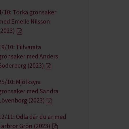
4/10: Torka grönsaker
med Emelie Nilsson
(2023)
19/10: Tillvarata
grönsaker med Anders
Söderberg (2023)
25/10: Mjölksyra
grönsaker med Sandra
Lövenborg (2023)
12/11: Odla där du är med
Farbror Grön (2023)