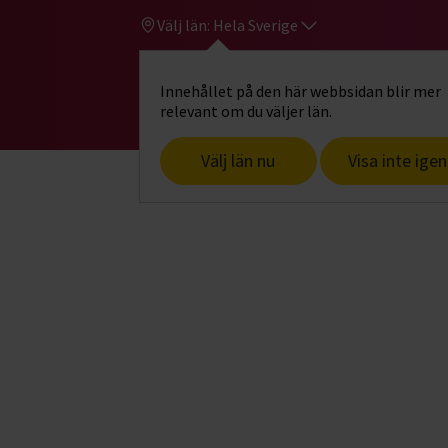
Välj län:
Hela Sverige
Innehållet på den här webbsidan blir mer
Hi
Gå till studiefrämjandets startsid
relevant om du väljer län.
Välj län nu
Visa inte igen