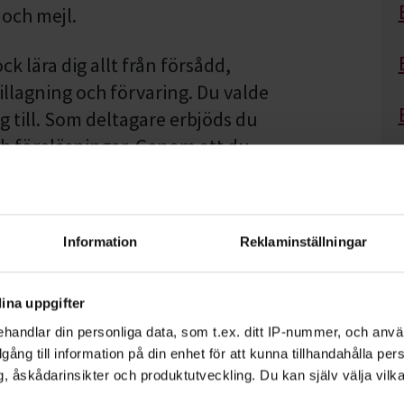
 och mejl.
ck lära dig allt från försådd,
tillagning och förvaring. Du valde
ig till. Som deltagare erbjöds du
h föreläsningar. Genom att du
du ta kontrollen över din mat!
gs-PT
Information
Reklaminställningar
r att öka odlingen lokalt i
enom att odla på ytor som redan
ina uppgifter
rivata trädgårdar.
handlar din personliga data, som t.ex. ditt IP-nummer, och anv
illgång till information på din enhet för att kunna tillhandahålla pe
, åskådarinsikter och produktutveckling. Du kan själv välja vilk