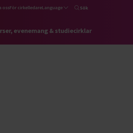
a oss
För cirkelledare
Language
Sök
rser, evenemang & studiecirklar