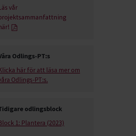
Läs vår
projektsammanfattning
här!
Våra Odlings-PT:s
Klicka här för att läsa mer om
våra Odlings-PT:s.
Tidigare odlingsblock
Block 1: Plantera (2023)