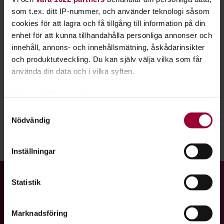
Organisationsnummer
som t.ex. ditt IP-nummer, och använder teknologi såsom
802003-2895
cookies för att lagra och få tillgång till information på din
enhet för att kunna tillhandahålla personliga annonser och
E-postfaktura
innehåll, annons- och innehållsmätning, åskådarinsikter
och produktutveckling. Du kan själv välja vilka som får
faktura@studieframjandet.se
använda din data och i vilka syften.
Om fakturering och e-fakturor
Med din tillåtelse skulle vi även vilja:
Här hittar du ytterligare information om fakturarutiner för
Samla in information om din geografiska plats
Samtyckesval
Studiefrämjandet Riks.
Nödvändig
som kan ha en noggrannhet på upp till flera meter
Identifiera din enhet genom att aktivt skanna den
Dela:
Facebook
LinkedIn
E-mail
för specifika kännetecken (fingeravtryck)
Inställningar
Ta reda på mer om hur dina personliga uppgifter
behandlas och ställ in dina preferenser i
detaljsektionen
.
Gå till studiefrämjandets startsida
Statistik
Du kan ändra eller dra tillbaka ditt samtycke när som
helst från cookie-förklaringen.
Marknadsföring
För att du ska få en så bra upplevelse som möjligt
Vi är ett av Sveriges största studieförbund med ett brett