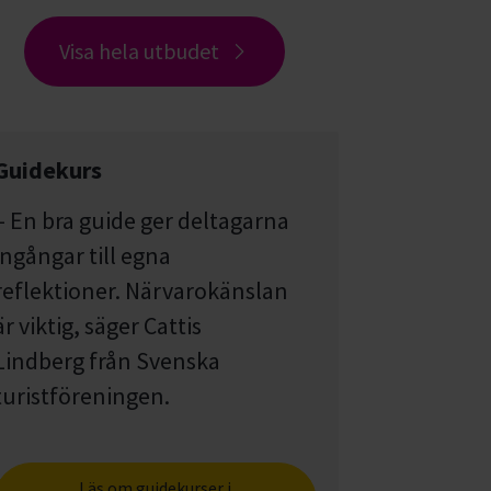
Visa hela utbudet
Guidekurs
– En bra guide ger deltagarna
ingångar till egna
reflektioner. Närvarokänslan
är viktig, säger Cattis
Lindberg från Svenska
turistföreningen.
Läs om guidekurser i