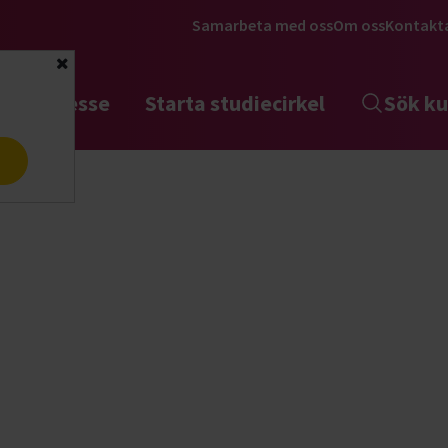
Samarbeta med oss
Om oss
Kontakt
Stäng
tta intresse
Starta studiecirkel
Sök ku
a