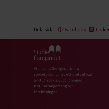
Dela sida:
Facebook
Linke
Gå till studiefrämjandets startsida
Vi är ett av Sveriges största
studieförbund med ett brett utbud
av studiecirklar, utbildningar,
kulturarrangemang och
föreläsningar.