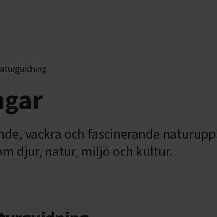
aturguidning
ngar
de, vackra och fascinerande naturuppl
om djur, natur, miljö och kultur.