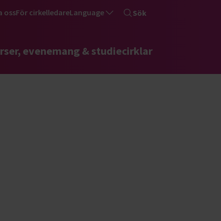
a oss
För cirkelledare
Language
Sök
rser, evenemang & studiecirklar