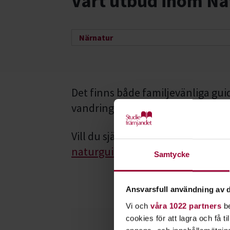
Vårt utbud inom Na
Närnatur
Det finns både familjevänliga gui
vandringar. Många av guidningarna
Vill du själv bli naturguide? Kika
naturguider
skriven av Ulrik Alm.
Samtycke
Ansvarsfull användning av d
Vi och
våra 1022 partners
be
cookies för att lagra och få t