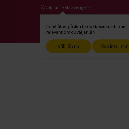
Välj län:
Hela Sverige
Innehållet på den här webbsidan blir mer
Hi
Gå till studiefrämjandets startsid
relevant om du väljer län.
Välj län nu
Visa inte igen