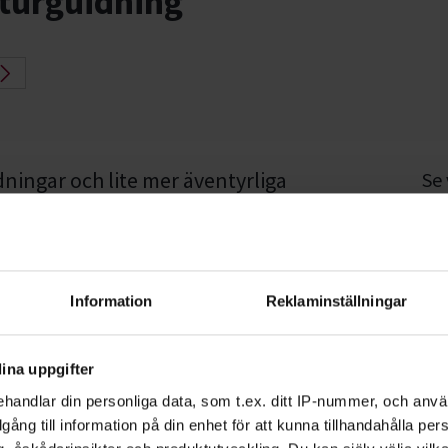
turguidning
dningar och lite mer äventyrliga
Se
 är gratis så att alla kan vara med.
stu
 då på vår studieplan
Guiden för
Information
Reklaminställningar
ina uppgifter
handlar din personliga data, som t.ex. ditt IP-nummer, och anv
illgång till information på din enhet för att kunna tillhandahålla pe