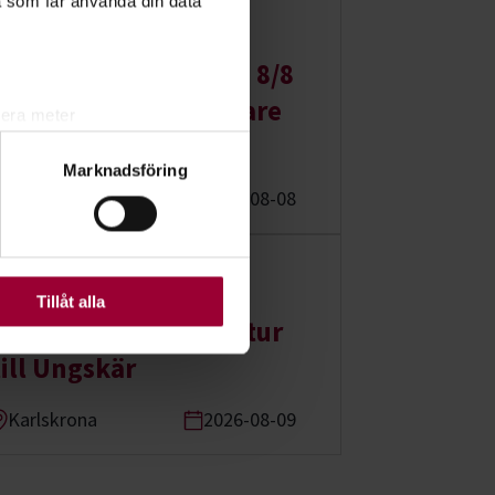
a som får använda din data
Föreläsning:
Grundkurs i klättring 8/8
barn 8-12år - Föreläsare
lera meter
Anders Wilson
ryck)
Marknadsföring
ljsektionen
. Du kan ändra
Mariefred
2026-08-08
ats. Vissa kakor är
Föreläsning:
Tillåt alla
Guidad vandring/båttur
till Ungskär
Karlskrona
2026-08-09