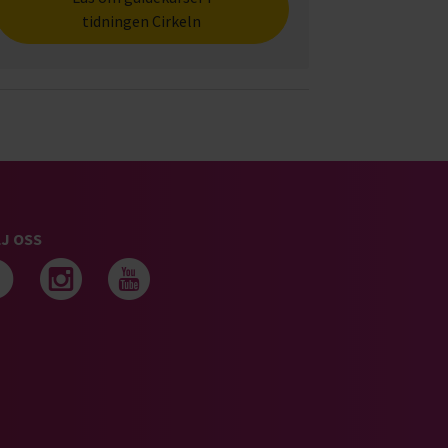
tidningen Cirkeln
J OSS
Följ oss på facebook
Följ oss på instagram
Följ oss på youtub