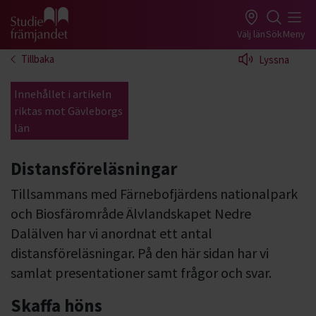
Gå till studiefrämjandets startsida
Välj län
Sök
Meny
Tillbaka
Lyssna
Innehållet i artikeln
riktas mot Gävleborgs
län
Distansföreläsningar
Tillsammans med Färnebofjärdens nationalpark
och Biosfärområde Älvlandskapet Nedre
Dalälven har vi anordnat ett antal
distansföreläsningar. På den här sidan har vi
samlat presentationer samt frågor och svar.
Skaffa höns