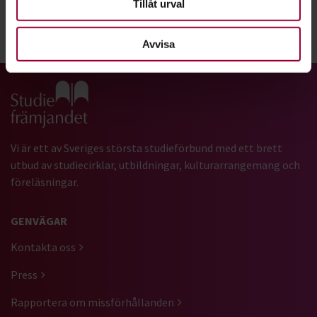
Tillåt urval
Dela:
Facebook
LinkedIn
E-mail
Avvisa
Gå till studiefrämjandets startsida
Vi är ett av Sveriges största studieförbund med ett brett
utbud av studiecirklar, utbildningar, kulturarrangemang och
föreläsningar.
GENVÄGAR
Kontakta oss
Press
Rapportera om missförhållanden