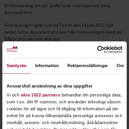
En föreläsning om att skaffa höns med experten Jirka
Bärnlund Fors.
Föreläsningen ägde rum via Teams den 14 juni 2022. Här
nedan hittar du presentationen från föreläsningen samt de
frågor och svar som dök upp.
Länk till evenemanget
.
Presentation
.
Samtycke
Information
Reklaminställningar
Om
Frågor och svar
.
Ansvarsfull användning av dina uppgifter
Vi och
våra 1022 partners
behandlar din personliga data,
Mjölksyrning av grönsaker
som t.ex. ditt IP-nummer, och använder teknologi såsom
En föreläsning om mjölksyrning av grönsaker med Sandra
cookies för att lagra och få tillgång till information på din
Lövenborg.
enhet för att kunna tillhandahålla personliga annonser och
innehåll, annons- och innehållsmätning, åskådarinsikter
Föreläsningen ägde rum via Teams den 5 oktober 2022. Här