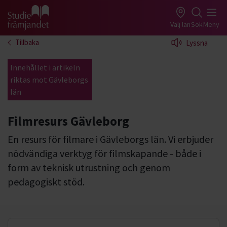
Gå till studiefrämjandets startsida
Välj län
Sök
Meny
Tillbaka
Lyssna
Innehållet i artikeln
riktas mot Gävleborgs
län
Filmresurs Gävleborg
En resurs för filmare i Gävleborgs län. Vi erbjuder
nödvändiga verktyg för filmskapande - både i
form av teknisk utrustning och genom
pedagogiskt stöd.