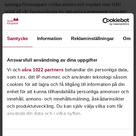
kunniga filmskapare i olika ämnen och mycket mer. Håll
utkik på vår Facebooksida för aktuella evenemang nära dig!
• Nätverk och kontakter
Vill du komma i kontakt med andra filmskapare i länet?
Samtycke
Information
Reklaminställningar
Om
Behöver du manusförfattare, regissörer eller skådespelare
till ditt filmprojekt? Ta gärna kontakt med oss så kan vi
hjälpa till!
Ansvarsfull användning av dina uppgifter
• Studios och lokaler
Vi och
våra 1022 partners
behandlar din personliga data,
som t.ex. ditt IP-nummer, och använder teknologi såsom
Hos oss finns det flera olika typer av lokaler att låna! Vi har
cookies för att lagra och få tillgång till information på din
multimediarum på ett antal orter i länet där det finns
enhet för att kunna tillhandahålla personliga annonser och
möjlighet att klippa och redigera sina filmprojekt.
innehåll, annons- och innehållsmätning, åskådarinsikter
Resurserna varierar lite från ort till ort, men
och produktutveckling. Du kan själv välja vilka som får
förhoppningsvis ska vi kunna lösa det mesta.
använda din data och i vilka syften.
OM FILMRESURS GÄVLEBORG
Med din tillåtelse skulle vi även vilja:
Projektet drivs av Philip Sterner och Robin Larsson,