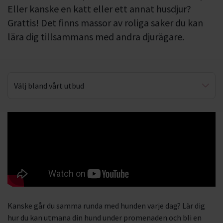
Eller kanske en katt eller ett annat husdjur?
Grattis! Det finns massor av roliga saker du kan
lära dig tillsammans med andra djurägare.
Välj bland vårt utbud
Lydnad
Agility
Valpkunskap
Eftersök & viltspår
Första hjälpen för djur
Kanske går du samma runda med hunden varje dag? Lär dig
Hjälp för hundklubbar
hur du kan utmana din hund under promenaden och bli en