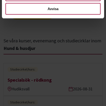
Avvisa
Nästa steg
Se våra kurser, evenemang och studiecirklar inom
Hund & husdjur
Studiecirkel/kurs:
Specialsök - rödkong
Hudiksvall
2026-08-31
Studiecirkel/kurs: