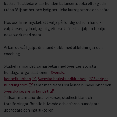
bättre flockledare. Lär hunden balansera, söka efter godis,
Nosarbete
träna följsamhet och lydighet, leka kurragömma och spåra.
Hoopers
Hos oss finns mycket att välja på för dig och din hund -
valpkurser, lydnad, agility, eftersök, första hjälpen för djur,
nose work med mera.
Vi kan också hjälpa din hundklubb med utbildningar och
coaching.
Studiefrämjandet samarbetar med Sveriges största
hundägarorganisationer -
Svenska
kennelklubben
,
Svenska brukshundklubben,
Sveriges
hundungdom
samt med flera fristående hundklubbar och
Svenska jägareförbundet
.
Tillsammans anordnar vi kurser, studiecirklar och
föreläsningar för alla blivande och erfarna hundägare,
uppfödare och instruktörer.