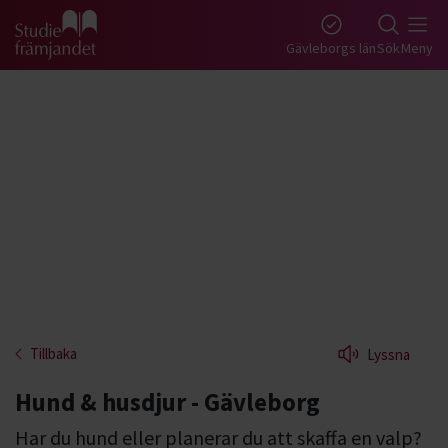
Gå till studiefrämjandets startsida
Gävleborgs län
Sök
Meny
Tillbaka
Lyssna
Hund & husdjur - Gävleborg
Har du hund eller planerar du att skaffa en valp?