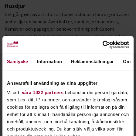
Husdjur
Det går givetvis att starta studiecirklar och lära sig om även
andra djur än hundar. Även katter, kaniner, ormar, möss,
hamstrar och papegojor behöver träning och du som
djurägare kan lära dig mycket om deras liv, hälsa och vilken
mat som passar dem bäst.
Samtycke
Information
Reklaminställningar
Om
Kontakt
Ansvarsfull användning av dina uppgifter
Vi och
våra 1022 partners
behandlar din personliga data,
som t.ex. ditt IP-nummer, och använder teknologi såsom
cookies för att lagra och få tillgång till information på din
enhet för att kunna tillhandahålla personliga annonser och
innehåll, annons- och innehållsmätning, åskådarinsikter
och produktutveckling. Du kan själv välja vilka som får