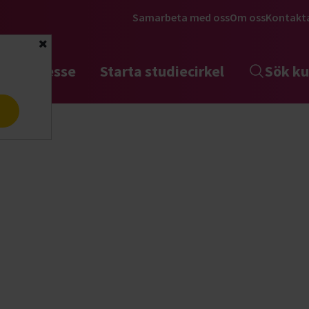
Samarbeta med oss
Om oss
Kontakt
Stäng
tta intresse
Starta studiecirkel
Sök ku
a