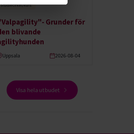
Studiecirkel/kurs:
"Valpagility"- Grunder för
den blivande
agilityhunden
Uppsala
2026-08-04
Visa hela utbudet