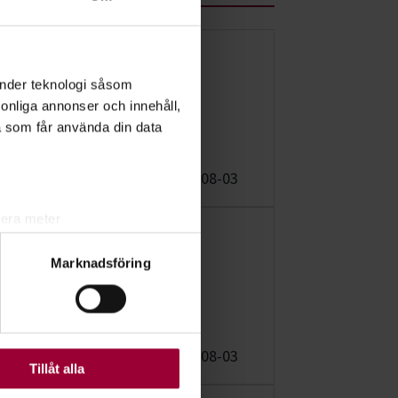
Studiecirkel/kurs:
änder teknologi såsom
Fortsättningsagility
rsonliga annonser och innehåll,
a som får använda din data
handling
Töreboda
2026-08-03
lera meter
Studiecirkel/kurs:
ryck)
Marknadsföring
ljsektionen
. Du kan ändra
Fortsättningsagility
handling
ats. Vissa kakor är
Töreboda
2026-08-03
Tillåt alla