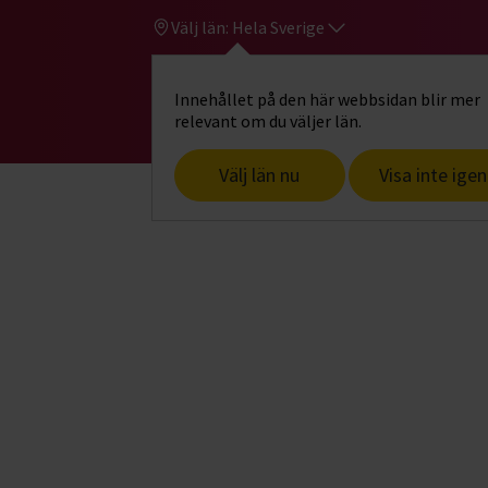
Välj län:
Hela Sverige
Innehållet på den här webbsidan blir mer
Hi
Gå till studiefrämjandets startsid
relevant om du väljer län.
Välj län nu
Visa inte igen