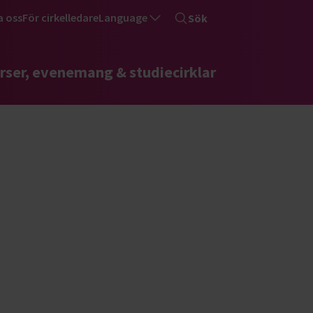
a oss
För cirkelledare
Language
Sök
rser, evenemang & studiecirklar