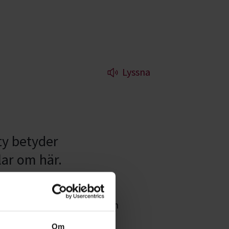
Lyssna
ty betyder
ar om här.
 våra kurser, evenemang och
diecirklar inom
Agility
Om