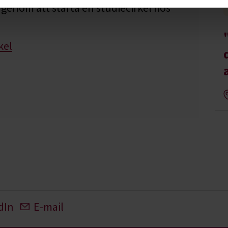
genom att starta en studiecirkel hos
kel
dIn
E-mail