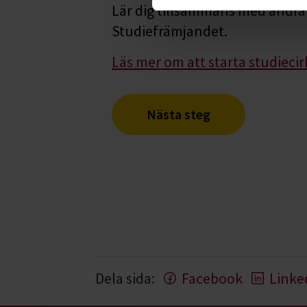
Lär dig tillsammans med andra 
Studiefrämjandet.
Läs mer om att starta studiecir
Nästa steg
Dela sida:
Facebook
Linke