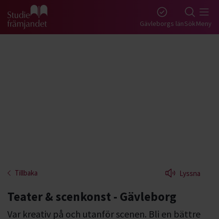
Gå till studiefrämjandets startsida
Gävleborgs län
Sök
Meny
Tillbaka
Lyssna
Teater & scenkonst - Gävleborg
Var kreativ på och utanför scenen. Bli en bättre