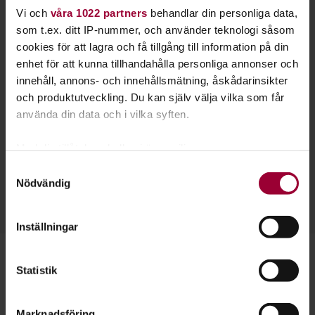
Vi och
våra 1022 partners
behandlar din personliga data,
som t.ex. ditt IP-nummer, och använder teknologi såsom
cookies för att lagra och få tillgång till information på din
enhet för att kunna tillhandahålla personliga annonser och
innehåll, annons- och innehållsmätning, åskådarinsikter
och produktutveckling. Du kan själv välja vilka som får
använda din data och i vilka syften.
Robin Larsson
Verksamhetsutvecklare Kultur, Musik, Hund, Natur &
Med din tillåtelse skulle vi även vilja:
Miljö, Jakt & Fiske, Spelkultur
Samla in information om din geografiska plats
Samtyckesval
Skicka e-post
Nödvändig
som kan ha en noggrannhet på upp till flera meter
076-778 60 75
Identifiera din enhet genom att aktivt skanna den
för specifika kännetecken (fingeravtryck)
Inställningar
Ta reda på mer om hur dina personliga uppgifter
behandlas och ställ in dina preferenser i
detaljsektionen
.
Statistik
Du kan ändra eller dra tillbaka ditt samtycke när som
Läs mer om teater & scenkonst
helst från cookie-förklaringen.
Marknadsföring