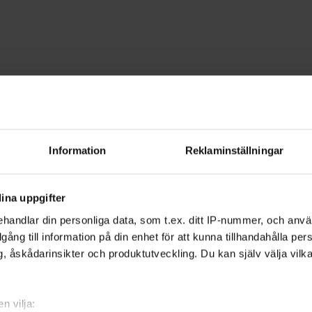
Upptäck världen
den - Gävleborg
Information
Reklaminställningar
r. Kanske är du nyfiken på att utforska
ina uppgifter
iefrämjandet kan du upptäcka världen
handlar din personliga data, som t.ex. ditt IP-nummer, och anv
illgång till information på din enhet för att kunna tillhandahålla pe
, åskådarinsikter och produktutveckling. Du kan själv välja vilk
r läs mer om ditt favoritland. Genom att
r du dig, tillsammans med andra, mer om
n vilja: