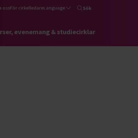
a oss
För cirkelledare
Language
Sök
rser, evenemang & studiecirklar