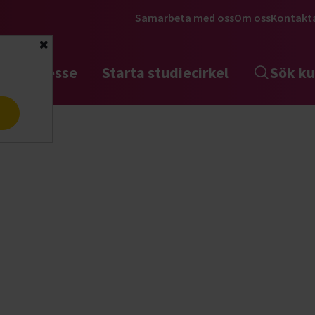
Samarbeta med oss
Om oss
Kontakt
Stäng
tta intresse
Starta studiecirkel
Sök ku
a