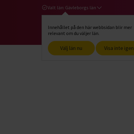
Valt län:
Gävleborgs län
Innehållet på den här webbsidan blir mer
Hi
Gå till studiefrämjandets startsid
relevant om du väljer län.
Välj län nu
Visa inte igen