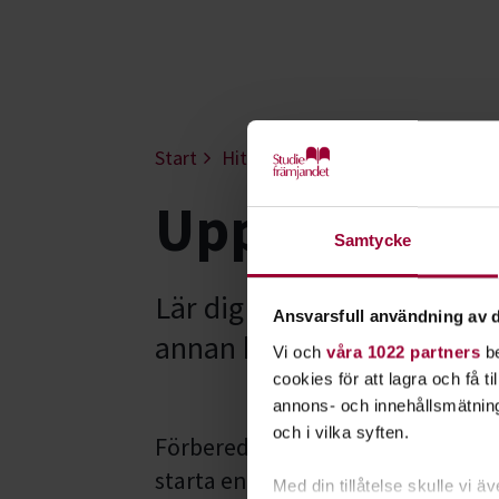
Start
Hitta intresse
Språk & resande
Upptäck värl
Samtycke
Lär dig mer om olika lände
Ansvarsfull användning av d
annan kontinent? Hos Stud
Vi och
våra 1022 partners
be
cookies för att lagra och få t
annons- och innehållsmätning
och i vilka syften.
Förbered dig inför drömresan elle
starta en studiecirkel hos oss lä
Med din tillåtelse skulle vi äve