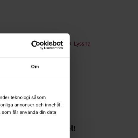
Lyssna
Om
 kulturen på en
.
änder teknologi såsom
rsonliga annonser och innehåll,
a som får använda din data
Starta en studiecirkel!