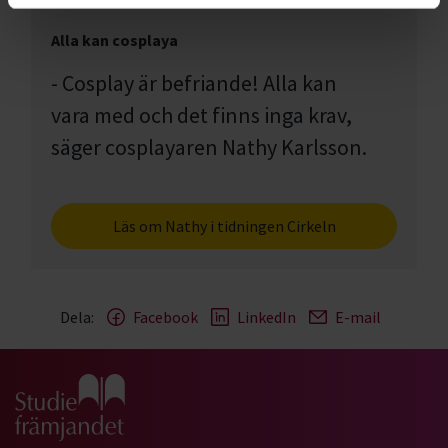
Alla kan cosplaya
- Cosplay är befriande! Alla kan
vara med och det finns inga krav,
säger cosplayaren Nathy Karlsson.
Läs om Nathy i tidningen Cirkeln
Dela:
Facebook
LinkedIn
E-mail
Gå till studiefrämjandets startsida