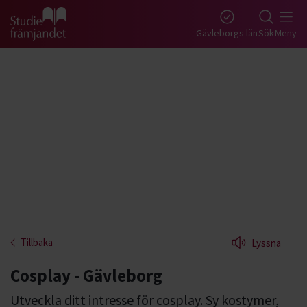
Gå till studiefrämjandets startsida
Gävleborgs län
Sök
Meny
Tillbaka
Lyssna
Cosplay - Gävleborg
Utveckla ditt intresse för cosplay. Sy kostymer,