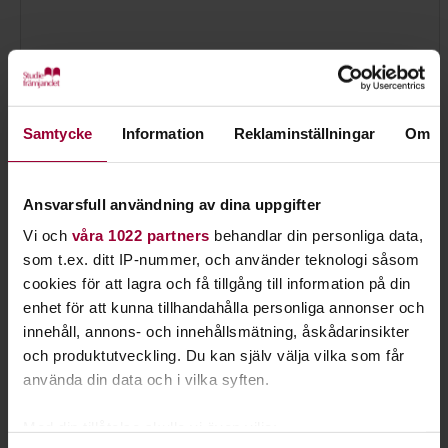
Samtycke
Information
Reklaminställningar
Om
Ansvarsfull användning av dina uppgifter
Vi och
våra 1022 partners
behandlar din personliga data,
som t.ex. ditt IP-nummer, och använder teknologi såsom
Philip Sterner
cookies för att lagra och få tillgång till information på din
Verksamhetsutvecklare Musik, Kultur & Spelkultur
enhet för att kunna tillhandahålla personliga annonser och
Skicka e-post
innehåll, annons- och innehållsmätning, åskådarinsikter
070-617 44 85
och produktutveckling. Du kan själv välja vilka som får
använda din data och i vilka syften.
Med din tillåtelse skulle vi även vilja: