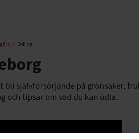
dgård
Odling
leborg
li självförsörjande på grönsaker, fruk
g och tipsar om vad du kan odla.