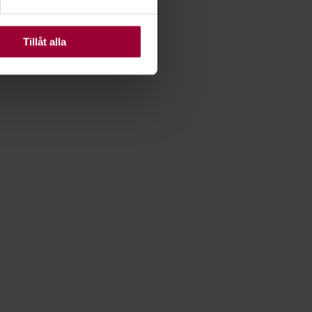
ats. Vissa kakor är
Tillåt alla