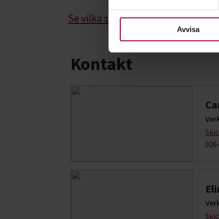
För att du ska få en så bra 
Se vilka studieplaner vi har om od
nödvändiga för att webbplats
Avvisa
Kontakt
Ca
Ver
Ski
026-
El
Ver
Ski