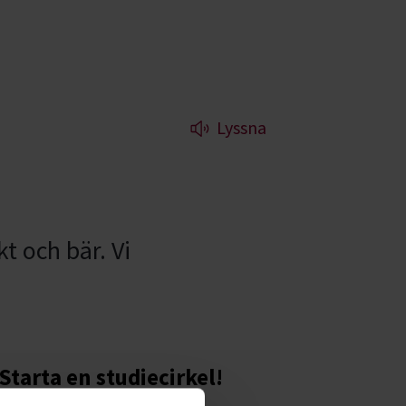
Lyssna
t och bär. Vi
Starta en studiecirkel!