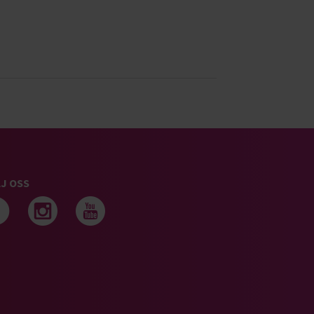
J OSS
Följ oss på facebook
Följ oss på instagram
Följ oss på youtub