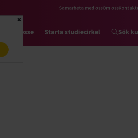
Samarbeta med oss
Om oss
Kontakt
Stäng
tta intresse
Starta studiecirkel
Sök ku
a