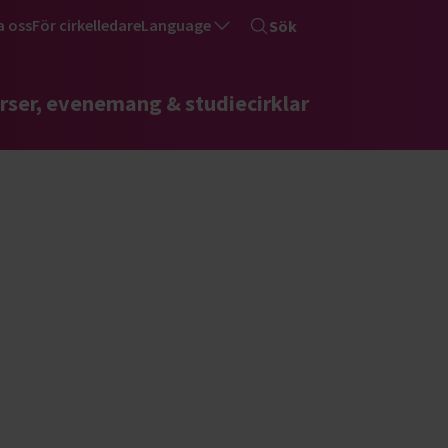
a oss
För cirkelledare
Language
Sök
rser, evenemang & studiecirklar