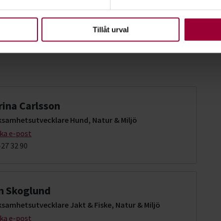
upplevelse som möjligt använder vi kakor (cookies) på vår webbpl
ling
en ska fungera. Andra är valbara.
Tillåt urval
rina Carlsson
ksamhetsutvecklare Hund, Natur & Miljö
cka e-post
27 32 90
in Skoglund
ksamhetsutvecklare Jakt & Fiske, Natur & Miljö
cka e-post