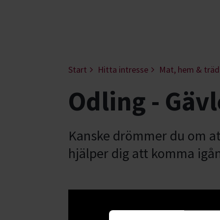
Start
Hitta intresse
Mat, hem & trä
Odling - Gäv
Kanske drömmer du om att b
hjälper dig att komma igån