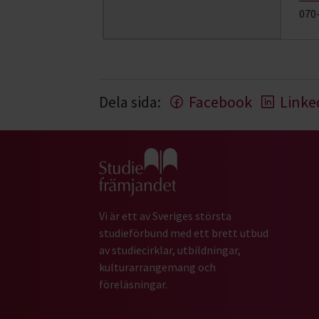
070
Dela sida:
Facebook
Linke
Gå till studiefrämjandets startsida
Vi är ett av Sveriges största
studieförbund med ett brett utbud
av studiecirklar, utbildningar,
kulturarrangemang och
föreläsningar.