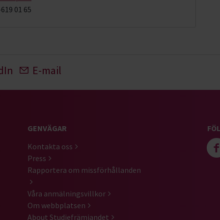
-619 01 65
dIn
E-mail
GENVÄGAR
FÖL
Kontakta oss
Press
Rapportera om missförhållanden
Våra anmälningsvillkor
Om webbplatsen
About Studiefrämjandet