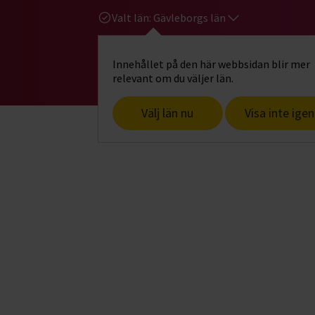
Valt län:
Gävleborgs län
Innehållet på den här webbsidan blir mer
Hi
Gå till studiefrämjandets startsid
relevant om du väljer län.
Välj län nu
Visa inte igen