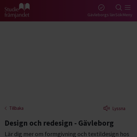
Gå till studiefrämjandets startsida
Gävleborgs län
Sök
Meny
Tillbaka
Lyssna
Design och redesign - Gävleborg
Lär dig mer om formgivning och textildesign hos