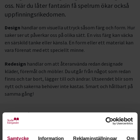
oss. När du låter fantasin få spelrum ökar också
uppfinningsrikedomen.
Design
handlar om visuella uttryck såsom färg och form. Hur
saker ser ut påverkar oss på olika sätt. En viss färg kan väcka
en särskild tanke eller känsla. En form eller ett material kan
vara förenat med ett speciellt minne.
Redesign
handlar om att återanvända redan designade
kläder, föremål och möbler. Du utgår från något som redan
finns och tar bort, lägger till och ändrar. Utseendet blir som
nytt och sakerna behöver inte kastas. Smart och hållbart på
samma gång!
Kontakt
Samtycke
Information
Reklaminställningar
Om