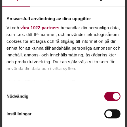
Ansvarsfull användning av dina uppgifter
Vi och
våra 1022 partners
behandlar din personliga data,
som t.ex. ditt IP-nummer, och använder teknologi såsom
cookies för att lagra och få tillgång till information på din
enhet för att kunna tillhandahålla personliga annonser och
innehåll, annons- och innehållsmätning, åskådarinsikter
och produktutveckling. Du kan själv välja vilka som får
använda din data och i vilka syften.
Philip Sterner
Med din tillåtelse skulle vi även vilja:
Verksamhetsutvecklare Musik, Kultur & Spelkultur
Samla in information om din geografiska plats
Samtyckesval
Skicka e-post
Nödvändig
som kan ha en noggrannhet på upp till flera meter
070-617 44 85
Identifiera din enhet genom att aktivt skanna den
för specifika kännetecken (fingeravtryck)
Inställningar
Ta reda på mer om hur dina personliga uppgifter
behandlas och ställ in dina preferenser i
detaljsektionen
.