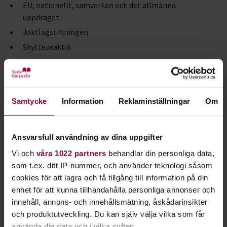
EU, nationellt, samverkan och det allmänna
uppdraget.
Jaktlagstiftningen
Skyttepraktik
Jägarexamensprovet
Det är Naturvårdsverket som fastställer kraven för
Samtycke
Information
Reklaminställningar
Om
jägarexamen och proven avläggs inför en särskild provledare
som förordnats av polisen. I varje län finns det ett visst antal
provbanor. Läser du Jägarskolan hos oss ordnar vi provledare
Ansvarsfull användning av dina uppgifter
och tid för uppskjutning.
Vi och
våra 1022 partners
behandlar din personliga data,
som t.ex. ditt IP-nummer, och använder teknologi såsom
Provet består både av teori och praktik. Den teoretiska delen
cookies för att lagra och få tillgång till information på din
genomförs digitalt via en app på din mobil eller en
enhet för att kunna tillhandahålla personliga annonser och
surfplatta. Teoretiska provet består av 70 frågor från
innehåll, annons- och innehållsmätning, åskådarinsikter
Jägarskolans alla delar. Du måste ha minst 60 rätta svar för
och produktutveckling. Du kan själv välja vilka som får
att bli godkänd. Det praktiska provet består av tre delprov:
använda din data och i vilka syften.