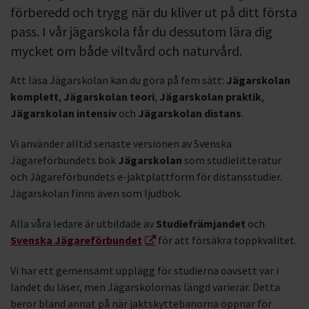
förberedd och trygg när du kliver ut på ditt första
pass. I vår jägarskola får du dessutom lära dig
mycket om både viltvård och naturvård.
Att läsa Jägarskolan kan du göra på fem sätt:
Jägarskolan
komplett
,
Jägarskolan teori
,
Jägarskolan praktik
,
Jägarskolan intensiv
och
Jägarskolan distans
.
Vi använder alltid senaste versionen av Svenska
Jägareförbundets bok
Jägarskolan
som studielitteratur
och Jägareförbundets e-jaktplattform för distansstudier.
Jägarskolan finns även som ljudbok.
Alla våra ledare är utbildade av
Studiefrämjandet
och
Svenska Jägareförbundet
för att försäkra toppkvalitet.
Vi har ett gemensamt upplägg för studierna oavsett var i
landet du läser, men Jägarskolornas längd varierar. Detta
beror bland annat på när jaktskyttebanorna öppnar för