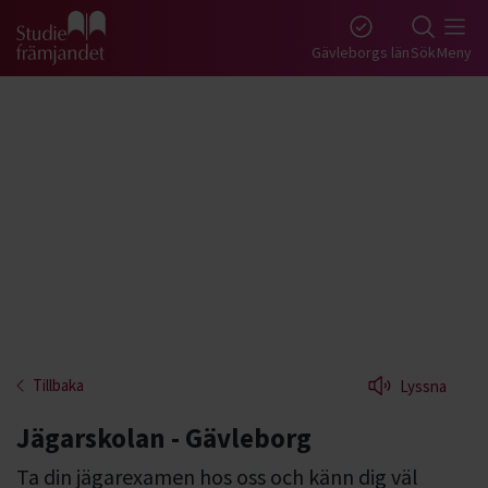
Gå till studiefrämjandets startsida
Gävleborgs län
Sök
Meny
Tillbaka
Lyssna
Jägarskolan - Gävleborg
Ta din jägarexamen hos oss och känn dig väl