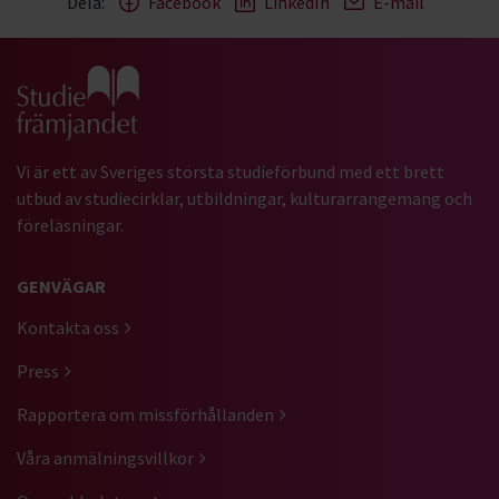
Dela:
Facebook
LinkedIn
E-mail
Gå till studiefrämjandets startsida
Vi är ett av Sveriges största studieförbund med ett brett
utbud av studiecirklar, utbildningar, kulturarrangemang och
föreläsningar.
GENVÄGAR
Kontakta oss
Press
Rapportera om missförhållanden
Våra anmälningsvillkor