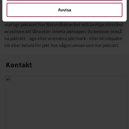
Första jakten
Avvisa
Innan du kan börja jaga på egen hand måste du lösa ett
statligt jaktkort hos Naturvårdsverket och beviljas tillstånd
av polisen att låna eller inneha jaktvapen. Du behöver också
ha jakträtt - äga eller arrendera jaktmark - eller bli inbjuden
till eller betala för jakt hos någon annan som har jakträtt.
Kontakt