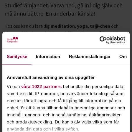
Studiefrämjandet. Varva ned, gå in i dig själv och
må ännu bättre. En underbar känsla!
Hos oss kan du lära dig
meditation
,
yoga
,
taiji-chen
och
qigong
. Alla dessa aktiviteter hjälper dig att må ännu bättre
och minskar din stress.
Varför inte lägga 10-30 minuter varje dag på att sluta dina
Samtycke
Information
Reklaminställningar
Om
ögon, gå in i dig själva och stäng ute allt annat för en stund?
Meditation ger dig lugn, fokus och energi i en stressig vardag.
Ansvarsfull användning av dina uppgifter
Vi och
våra 1022 partners
behandlar din personliga data,
Kontakt
som t.ex. ditt IP-nummer, och använder teknologi såsom
cookies för att lagra och få tillgång till information på din
enhet för att kunna tillhandahålla personliga annonser och
innehåll, annons- och innehållsmätning, åskådarinsikter
och produktutveckling. Du kan själv välja vilka som får
använda din data och i vilka syften.