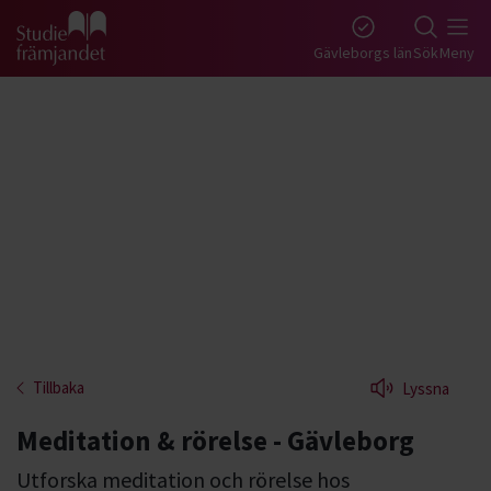
Gå till studiefrämjandets startsida
Gävleborgs län
Sök
Meny
Tillbaka
Lyssna
Meditation & rörelse - Gävleborg
Utforska meditation och rörelse hos