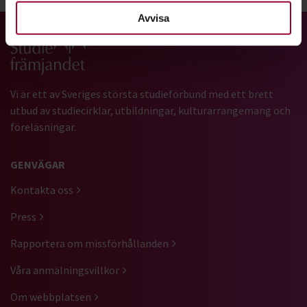
Avvisa
Gå till studiefrämjandets startsida
Vi är ett av Sveriges största studieförbund med ett brett
utbud av studiecirklar, utbildningar, kulturarrangemang och
föreläsningar.
GENVÄGAR
Kontakta oss
Press
Rapportera om missförhållanden
Våra anmälningsvillkor
Om webbplatsen