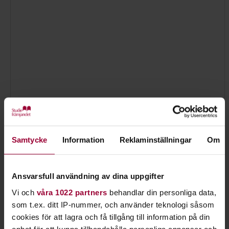
Philip Sterner
Samtycke
Information
Reklaminställningar
Om
Verksamhetsutvecklare Musik, Kultur & Spelkultur
Skicka e-post
070-617 44 85
Ansvarsfull användning av dina uppgifter
Vi och
våra 1022 partners
behandlar din personliga data,
som t.ex. ditt IP-nummer, och använder teknologi såsom
cookies för att lagra och få tillgång till information på din
enhet för att kunna tillhandahålla personliga annonser och