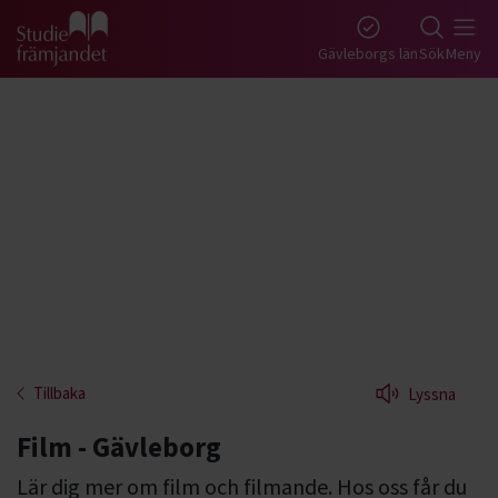
Gå till studiefrämjandets startsida
Gävleborgs län
Sök
Meny
Tillbaka
Lyssna
Film - Gävleborg
Lär dig mer om film och filmande. Hos oss får du