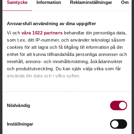
Samtycke
Information
Reklaminställningar
Om
Ansvarsfull användning av dina uppgifter
Vi och
våra 1022 partners
behandlar din personliga data,
Carina Carlsson
som t.ex. ditt IP-nummer, och använder teknologi såsom
Verksamhetsutvecklare Hund, Natur & Miljö
cookies för att lagra och få tillgång till information på din
Skicka e-post
enhet för att kunna tillhandahålla personliga annonser och
026-27 32 90
innehåll, annons- och innehållsmätning, åskådarinsikter
och produktutveckling. Du kan själv välja vilka som får
använda din data och i vilka syften.
Starta en studiecirkel!
Med din tillåtelse skulle vi även vilja:
Samla in information om din geografiska plats
Samtyckesval
Lär dig tillsammans med andra genom att starta en
Nödvändig
som kan ha en noggrannhet på upp till flera meter
studiecirkel hos Studiefrämjandet.
Identifiera din enhet genom att aktivt skanna den
för specifika kännetecken (fingeravtryck)
Inställningar
Läs mer om att starta studiecirkel
Ta reda på mer om hur dina personliga uppgifter