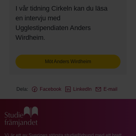
I vår tidning Cirkeln kan du läsa
en intervju med
Ugglestipendiaten Anders
Wirdheim.
Möt Anders Wirdheim
Dela:
Facebook
LinkedIn
E-mail
Gå till studiefrämjandets startsida
Vi är ett av Sveriges största studieförbund med ett brett