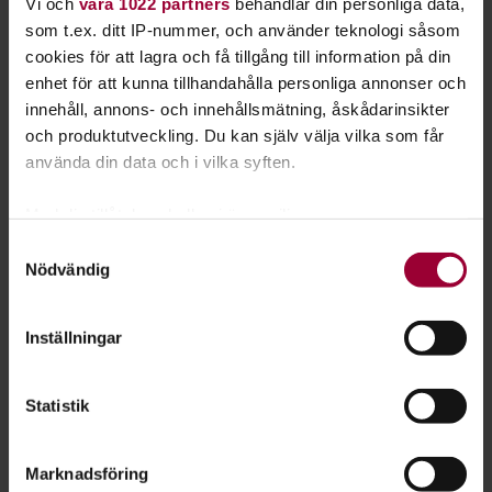
Vi och
våra 1022 partners
behandlar din personliga data,
som t.ex. ditt IP-nummer, och använder teknologi såsom
cookies för att lagra och få tillgång till information på din
Läs mer om att starta studiecirkel
enhet för att kunna tillhandahålla personliga annonser och
innehåll, annons- och innehållsmätning, åskådarinsikter
och produktutveckling. Du kan själv välja vilka som får
Nästa steg
använda din data och i vilka syften.
Med din tillåtelse skulle vi även vilja:
Samla in information om din geografiska plats
Samtyckesval
Nödvändig
som kan ha en noggrannhet på upp till flera meter
Se våra kurser, evenemang och studiecirklar
Identifiera din enhet genom att aktivt skanna den
inom
Fågelskådning
för specifika kännetecken (fingeravtryck)
Inställningar
Ta reda på mer om hur dina personliga uppgifter
behandlas och ställ in dina preferenser i
detaljsektionen
.
Statistik
Du kan ändra eller dra tillbaka ditt samtycke när som
Föreläsning:
helst från cookie-förklaringen.
Fågelskådning: Tisdagsexkursion Stenö
Marknadsföring
För att du ska få en så bra upplevelse som möjligt