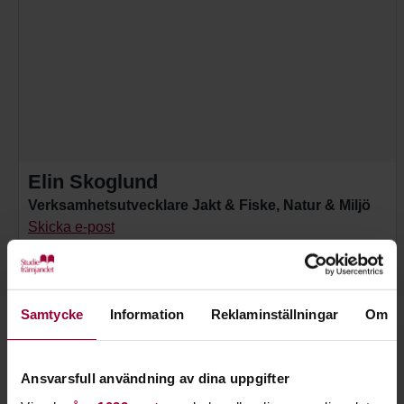
Elin Skoglund
Verksamhetsutvecklare Jakt & Fiske, Natur & Miljö
Skicka e-post
070-619 01 65
Samtycke
Information
Reklaminställningar
Om
Starta en studiecirkel!
Ansvarsfull användning av dina uppgifter
Lär dig tillsammans med andra genom att starta en
studiecirkel hos Studiefrämjandet.