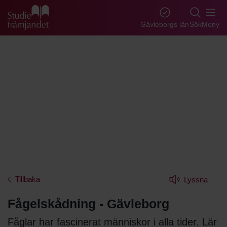
Gå till studiefrämjandets startsida
Gävleborgs län
Sök
Meny
Tillbaka
Lyssna
Fågelskådning - Gävleborg
Fåglar har fascinerat människor i alla tider. Lär