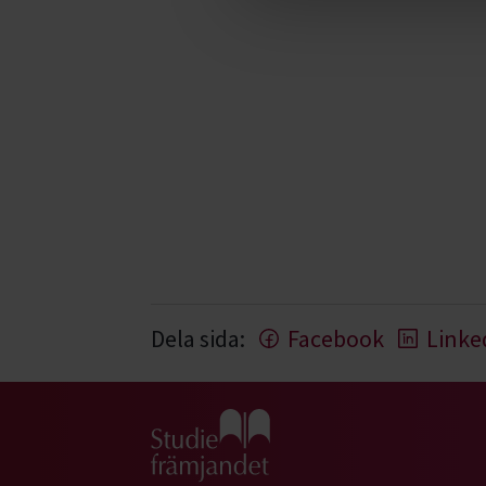
Dela sida:
Facebook
Linke
Gå till studiefrämjandets startsida