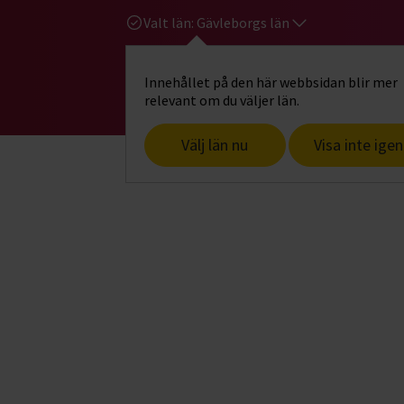
Valt län:
Gävleborgs län
Innehållet på den här webbsidan blir mer
Hi
Gå till studiefrämjandets startsid
relevant om du väljer län.
Välj län nu
Visa inte igen