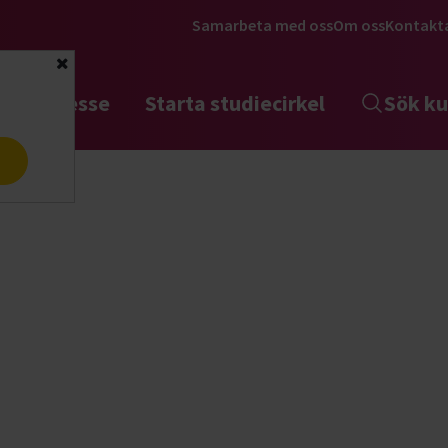
Samarbeta med oss
Om oss
Kontakt
Stäng
tta intresse
Starta studiecirkel
Sök ku
a