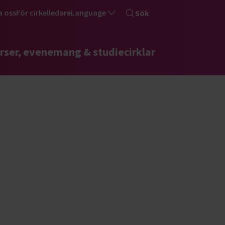
a oss
För cirkelledare
Language
Sök
rser, evenemang & studiecirklar