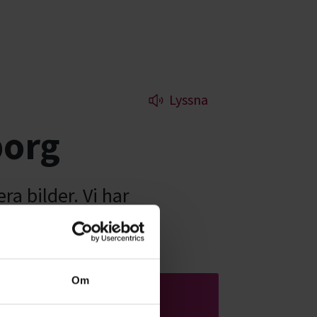
Lyssna
borg
ra bilder. Vi har
.
Om
Starta studiecirkel