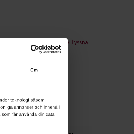
Lyssna
Om
vis hip-hop och
Vilken stil blir
änder teknologi såsom
rsonliga annonser och innehåll,
a som får använda din data