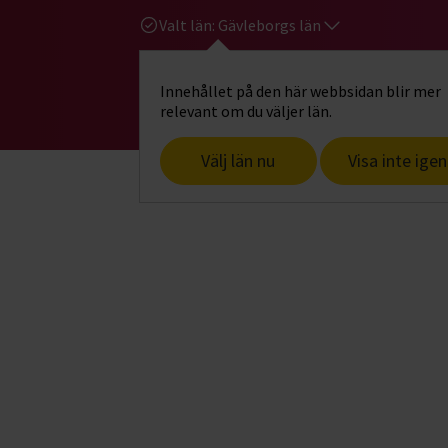
Valt län:
Gävleborgs län
Innehållet på den här webbsidan blir mer
Hi
Gå till studiefrämjandets startsid
relevant om du väljer län.
Välj län nu
Visa inte igen