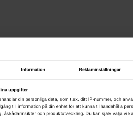
Jazzdans
ävleborg
Information
Reklaminställningar
veckling och influeras idag av exempel
ina uppgifter
nom jazzdansen har sin personliga stil. 
handlar din personliga data, som t.ex. ditt IP-nummer, och anv
illgång till information på din enhet för att kunna tillhandahålla pe
, åskådarinsikter och produktutveckling. Du kan själv välja vilk
om föddes i USA under 1900-talet, när