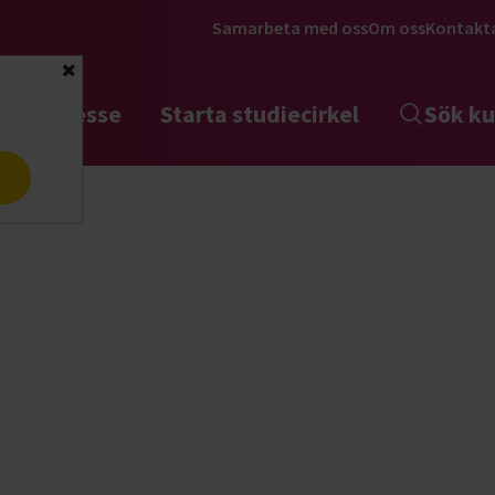
Samarbeta med oss
Om oss
Kontakt
Stäng
tta intresse
Starta studiecirkel
Sök ku
a