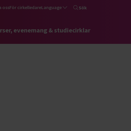
a oss
För cirkelledare
Language
Sök
rser, evenemang & studiecirklar