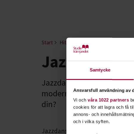
Start
Hitta intresse
Dans & rörelse
Jazzdans - G
Samtycke
Jazzdansen är i ständig ut
Ansvarsfull användning av d
modern dans. Varje lärare i
Vi och
våra 1022 partners
be
din?
cookies för att lagra och få t
annons- och innehållsmätning
och i vilka syften.
Jazzdans är en scenisk dansstil s