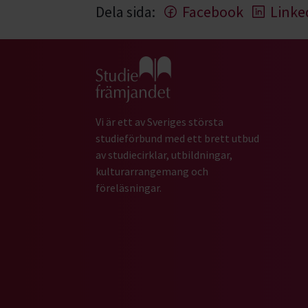
Dela sida:
Facebook
Linke
Gå till studiefrämjandets startsida
Vi är ett av Sveriges största
studieförbund med ett brett utbud
av studiecirklar, utbildningar,
kulturarrangemang och
föreläsningar.