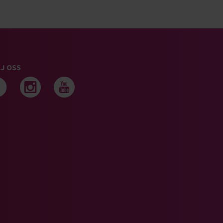
J OSS
Följ oss på facebook
Följ oss på instagram
Följ oss på youtub