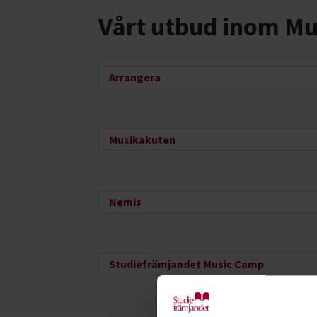
Vårt utbud inom Mu
Arrangera
Musikakuten
Nemis
Studiefrämjandet Music Camp