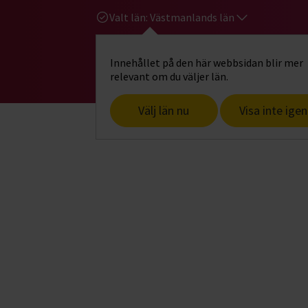
Valt län:
Västmanlands län
Innehållet på den här webbsidan blir mer
Hi
Gå till studiefrämjandets startsid
relevant om du väljer län.
Välj län nu
Visa inte igen