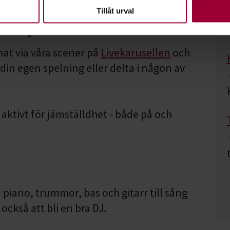
en ska fungera. Andra är valbara.
Tillåt urval
kshops
nat via våra scener på
Livekarusellen
och
a din egen spelning eller delta i någon av
a aktivt för jämställdhet - både på och
n piano, trummor, bas och gitarr till sång
också att bli en bra DJ.