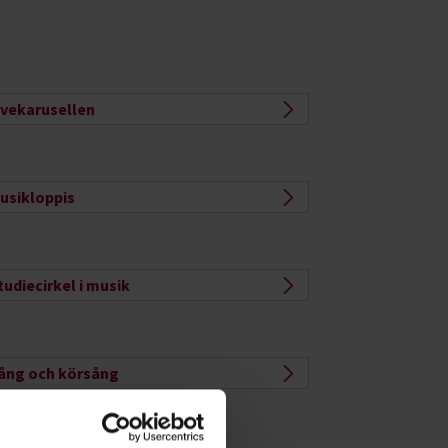
ivekarusellen
usikloppis
tudiecirkel i musik
ång och körsång