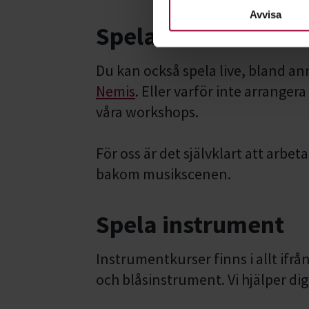
nödvändiga för att webbplats
Avvisa
Spela live och wor
Du kan också spela live, bland an
Nemis
. Eller varför inte arranger
våra workshops.
För oss är det självklart att arbet
bakom musikscenen.
Spela instrument
Instrumentkurser finns i allt ifrå
och blåsinstrument. Vi hjälper dig 