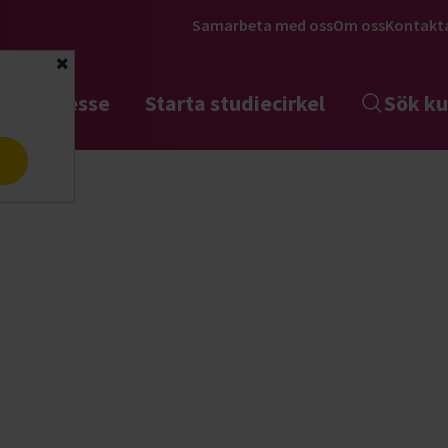
Samarbeta med oss
Om oss
Kontakt
Stäng
tta intresse
Starta studiecirkel
Sök ku
a