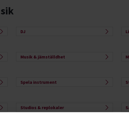
sik
DJ
L
Musik & jämställdhet
M
Spela instrument
S
Studios & replokaler
S