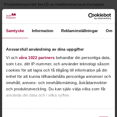
Projektkonsortiet består av medlemmarna av European
Centers for Culture and Communication från Tyskland,
Frankrike, Österrike och Sverige:
Hessischer Volkshochschulverband, Bildungshaus am Meer,
Le FIEF, Mühlfunviertel, och Studiefrämjandet.
Samtycke
Information
Reklaminställningar
Om
Målgrupp
Ansvarsfull användning av dina uppgifter
Projektets målgrupp är de anställda, lärare och volontärer,
som arbetar i partnerinstitutionerna. Projektet syftar till att
Vi och
våra 1022 partners
behandlar din personliga data,
öka kompetensen hos all personal som ansvarar för
som t.ex. ditt IP-nummer, och använder teknologi såsom
kvaliteten på utbildningen och öka deras medvetenhet om
cookies för att lagra och få tillgång till information på din
behovet av att genomföra de viktigaste frågorna.
enhet för att kunna tillhandahålla personliga annonser och
innehåll, annons- och innehållsmätning, åskådarinsikter
Projektaktiviteter
och produktutveckling. Du kan själv välja vilka som får
använda din data och i vilka syften.
Tre personalutbildningsaktiviteter planeras i tre olika länder
om ämnesområdena lärplatser, lärandeinnehåll och
Med din tillåtelse skulle vi även vilja:
lärarorientering. De partner som är värd för
Samla in information om din geografiska plats
Samtyckesval
utbildningsaktiviteten kommer att presentera sina goda