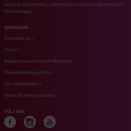
utbud av studiecirklar, utbildningar, kulturarrangemang och
föreläsningar.
GENVÄGAR
Kontakta oss
Press
Rapportera om missförhållanden
Våra anmälningsvillkor
Om webbplatsen
About Studiefrämjandet
FÖLJ OSS
Följ oss på facebook
Följ oss på instagra
Följ oss på yout