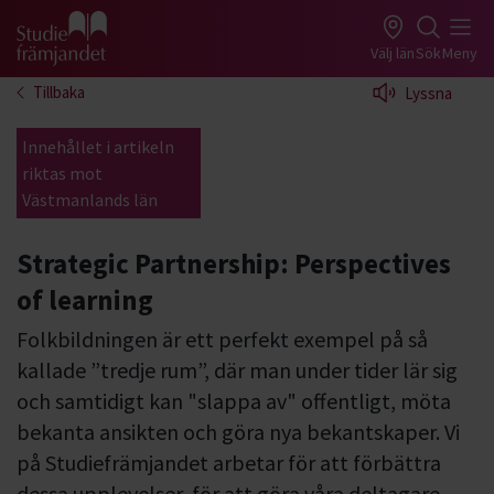
Gå till studiefrämjandets startsida
Välj län
Sök
Meny
Tillbaka
Lyssna
Innehållet i artikeln
riktas mot
Västmanlands län
Strategic Partnership: Perspectives
of learning
Folkbildningen är ett perfekt exempel på så
kallade ”tredje rum”, där man under tider lär sig
och samtidigt kan "slappa av" offentligt, möta
bekanta ansikten och göra nya bekantskaper. Vi
på Studiefrämjandet arbetar för att förbättra
dessa upplevelser, för att göra våra deltagare