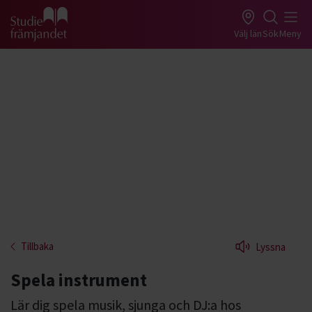
Gå till studiefrämjandets startsida
Välj län
Sök
Meny
Tillbaka
Lyssna
Spela instrument
Lär dig spela musik, sjunga och DJ:a hos