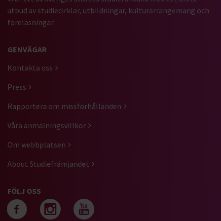
utbud av studiecirklar, utbildningar, kulturarrangemang och
föreläsningar.
GENVÄGAR
Kontakta oss
Press
Rapportera om missförhållanden
Våra anmälningsvillkor
Om webbplatsen
About Studiefrämjandet
FÖLJ OSS
Följ oss på facebook
Följ oss på instagra
Följ oss på yout