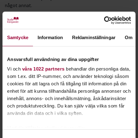
något annat.
Samtycke
Information
Reklaminställningar
Om
Starta en studiecirkel!
Lär dig tillsammans med andra genom att starta en
Ansvarsfull användning av dina uppgifter
studiecirkel hos Studiefrämjandet.
Vi och
våra 1022 partners
behandlar din personliga data,
som t.ex. ditt IP-nummer, och använder teknologi såsom
Läs mer om att starta studiecirkel
cookies för att lagra och få tillgång till information på din
enhet för att kunna tillhandahålla personliga annonser och
innehåll, annons- och innehållsmätning, åskådarinsikter
Nästa steg
och produktutveckling. Du kan själv välja vilka som får
använda din data och i vilka syften.
Med din tillåtelse skulle vi även vilja:
Samla in information om din geografiska plats
Samtyckesval