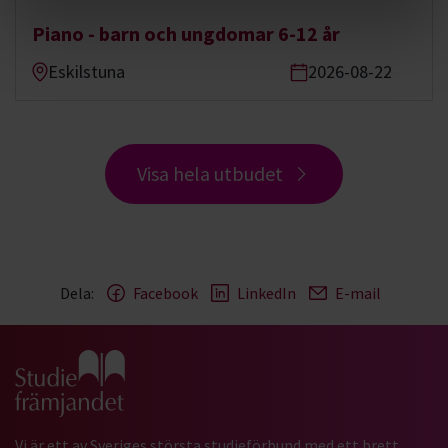
Piano - barn och ungdomar 6-12 år
Eskilstuna
2026-08-22
Visa hela utbudet
Dela:
Facebook
LinkedIn
E-mail
Gå till studiefrämjandets startsida
Vi är ett av Sveriges största studieförbund med ett brett