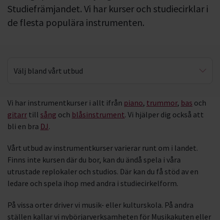
Studiefrämjandet. Vi har kurser och studiecirklar i
de flesta populära instrumenten.
Välj bland vårt utbud
Piano
Vi har instrumentkurser i allt ifrån
piano
,
trummor
,
bas
och
gitarr
till
sång
och
blåsinstrument
. Vi hjälper dig också att
Trummor & slagverk
bli en bra
DJ
.
Bas
Vårt utbud av instrumentkurser varierar runt om i landet.
Gitarr
Finns inte kursen där du bor, kan du ändå spela i våra
utrustade replokaler och studios. Där kan du få stöd av en
Blåsinstrument
ledare och spela ihop med andra i studiecirkelform.
På vissa orter driver vi musik- eller kulturskola. På andra
ställen kallar vi nybörjarverksamheten för Musikakuten eller