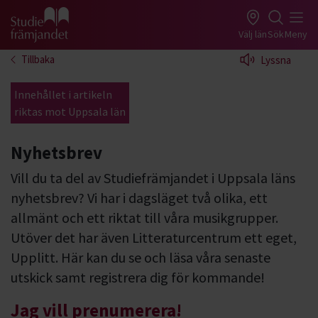
Gå till studiefrämjandets startsida
Välj län
Sök
Meny
Tillbaka
Lyssna
Innehållet i artikeln
riktas mot Uppsala län
Nyhetsbrev
Vill du ta del av Studiefrämjandet i Uppsala läns
nyhetsbrev? Vi har i dagsläget två olika, ett
allmänt och ett riktat till våra musikgrupper.
Utöver det har även Litteraturcentrum ett eget,
Upplitt. Här kan du se och läsa våra senaste
utskick samt registrera dig för kommande!
Jag vill prenumerera!