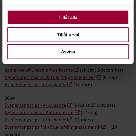
använder vi kakor (cookies) på vår webbplats. Vissa
Med ögon känsliga för grönt
(5 april)
kakor är nödvändiga för att webbplatsen ska fungera.
Tradition och nyskapande i vår
(25 januari)
Andra är valbara.
Tillåt alla
Musiknyhetsbrev:
2026:
Tillåt urval
Nyhetsbrev Musik – Vill din grupp spela live?
(skickat 21
april)
Avvisa
2025:
Spela live på Uppsala Musikdemo
(skickat 5 december)
Nyhetsbrev musik - Vill din grupp spela live?
(8 maj)
Evenemangstips - erbjudande
(17 april)
2024:
Evenemangstips - erbjudande
(skickat 25 oktober)
Nyhetsbrev musik - Kulturnatten
(27 maj)
Evenemangstips - erbjudande
(21 mars)
Evenemangstips från Studiefrämjandet musik
(19
januari)