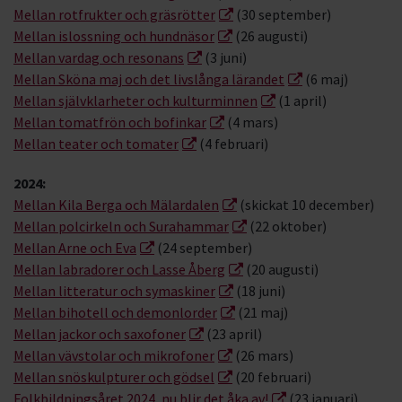
Mellan rotfrukter och gräsrötter
(30 september)
Mellan islossning och hundnäsor
(26 augusti)
Mellan vardag och resonans
(3 juni)
Mellan Sköna maj och det livslånga lärandet
(6 maj)
Mellan självklarheter och kulturminnen
(1 april)
Mellan tomatfrön och bofinkar
(4 mars)
Mellan teater och tomater
(4 februari)
2024:
Mellan Kila Berga och Mälardalen
(skickat 10 december)
Mellan polcirkeln och Surahammar
(22 oktober)
Mellan Arne och Eva
(24 september)
Mellan labradorer och Lasse Åberg
(20 augusti)
Mellan litteratur och symaskiner
(18 juni)
Mellan bihotell och demonlorder
(21 maj)
Mellan jackor och saxofoner
(23 april)
Mellan vävstolar och mikrofoner
(26 mars)
Mellan snöskulpturer och gödsel
(20 februari)
Folkbildningsåret 2024, nu blir det åka av!
(23 januari)