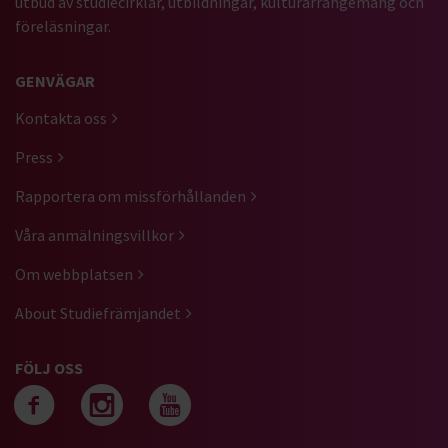
utbud av studiecirklar, utbildningar, kulturarrangemang och
föreläsningar.
GENVÄGAR
Kontakta oss
Press
Rapportera om missförhållanden
Våra anmälningsvillkor
Om webbplatsen
About Studiefrämjandet
FÖLJ OSS
Följ oss på facebook
Följ oss på instagra
Följ oss på yout