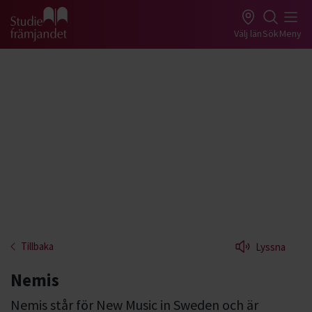
Gå till studiefrämjandets startsida
Välj län
Sök
Meny
Tillbaka
Lyssna
Nemis
Nemis står för New Music in Sweden och är