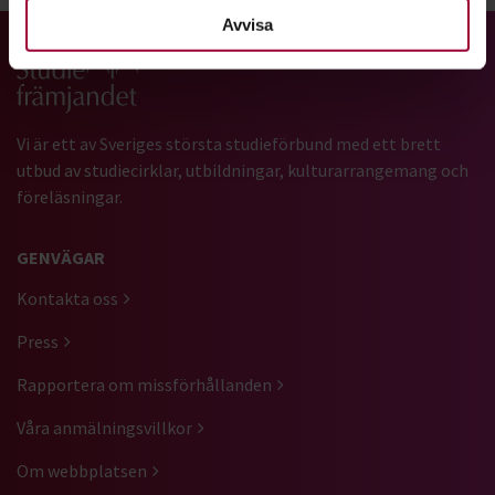
Avvisa
Gå till studiefrämjandets startsida
Vi är ett av Sveriges största studieförbund med ett brett
utbud av studiecirklar, utbildningar, kulturarrangemang och
föreläsningar.
GENVÄGAR
Kontakta oss
Press
Rapportera om missförhållanden
Våra anmälningsvillkor
Om webbplatsen