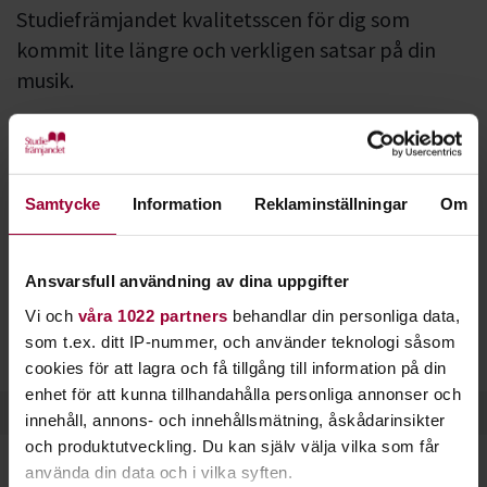
Studiefrämjandet kvalitetsscen för dig som
kommit lite längre och verkligen satsar på din
musik.
Vi arrangerar Nemis på många klubbar och festivaler runt
om i landet. Bland annat på
Sweden Rock Festival
,
Subkultfestivalen
,
Muskelrock
,
Rock Stage
Malmöfestivalen
och
Ditt kvarter
.
Samtycke
Information
Reklaminställningar
Om
För att spela på Nemis krävs att ditt band har en studiecirkel
hos Studiefrämjandet.
Ansvarsfull användning av dina uppgifter
Vi och
våra 1022 partners
behandlar din personliga data,
Läs mer på Nemis webbsida!
som t.ex. ditt IP-nummer, och använder teknologi såsom
cookies för att lagra och få tillgång till information på din
enhet för att kunna tillhandahålla personliga annonser och
innehåll, annons- och innehållsmätning, åskådarinsikter
och produktutveckling. Du kan själv välja vilka som får
använda din data och i vilka syften.